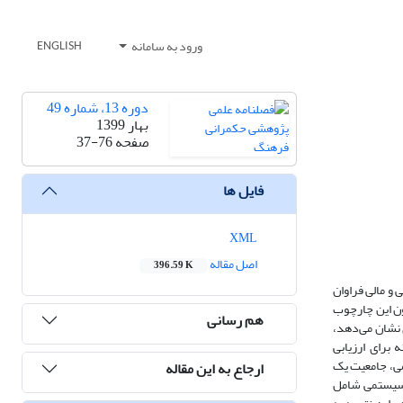
ورود به سامانه
ENGLISH
دوره 13، شماره 49
بهار 1399
صفحه
37-76
فایل ها
XML
اصل مقاله
396.59 K
و مالی فراوان
ون این چارچوب
هم رسانی
ی نشان می‌دهد،
برای ارزیابی
می، جامعیت یک
ارجاع به این مقاله
ش سیستمی شامل