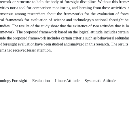
ework or structure to help the body of foresight discipline. Without this framew
ivities, nor a tool for comparison, monitoring, and learning from these activities. 
consensus among researchers about the frameworks for the evaluation of foresi
al framework for evaluation of science and technology’s national foresight base
udies. The results of the study show that the existence of two attitudes, that is,
amework. The proposed framework, based on the logical attitude, includes certain c
tude, the proposed framework includes certain criteria such as behavioral redund
f foresight evaluation have been studied and analyzed in this research. The result
tems had received lesser attention.
hnology Foresight
Evaluation
Linear Attitude
Systematic Attitude