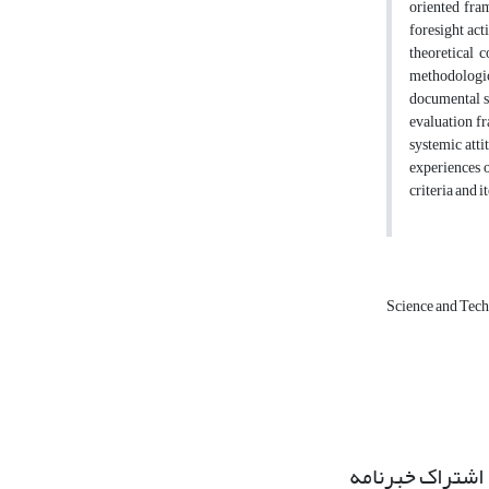
oriented fram
foresight act
theoretical 
methodologic
documental st
evaluation fr
systemic atti
experiences o
criteria and i
Science and Tec
اشتراک خبرنامه