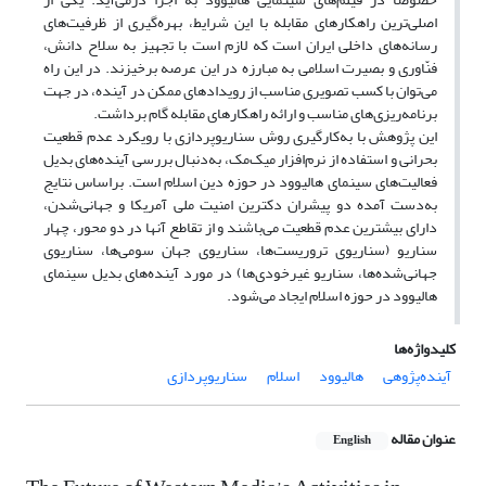
اصلی‌ترین راهکار‌های مقابله با این شرایط، بهره‌گیری از ظرفیت‌های
رسانه‌های داخلی ایران است که لازم است با تجهیز به سلاح دانش،
فنّاوری و بصیرت اسلامی به مبارزه در این عرصه برخیزند. در این راه
می‌توان با کسب تصویری مناسب از رویداد‌های ممکن در آینده، در جهت
برنامه‌ریزی‌های مناسب و ارائه راهکار‌های مقابله گام برداشت.
این پژوهش با به‌کارگیری روش سناریوپردازی با رویکرد عدم قطعیت
بحرانی و استفاده از نرم‌افزار میک‌مک، به‌دنبال بررسی آینده‌های بدیل
فعالیت‌های سینمای هالیوود در حوزه دین اسلام است. براساس نتایج
به‌دست آمده دو پیشران دکترین امنیت ملی آمریکا و جهانی‌شدن،
دارای بیشترین عدم قطعیت می‌باشند و از تقاطع آنها در دو محور، چهار
سناریو (سناریوی تروریست‌ها، سناریوی جهان سومی‌ها، سناریوی
جهانی‌شده‌ها، سناریو غیرخودی‌ها) در مورد آینده‌های بدیل سینمای
هالیوود در حوزه اسلام ایجاد می‌شود.
کلیدواژه‌ها
آینده‌پژوهی
هالیوود
اسلام
سناریوپردازی
عنوان مقاله
English