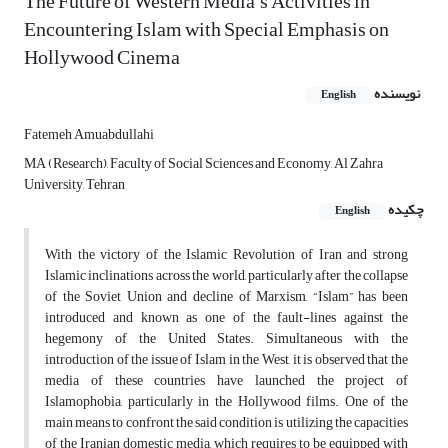
The Future of Western Media’s Activities in
Encountering Islam with Special Emphasis on
Hollywood Cinema
نویسنده
English
Fatemeh Amuabdullahi
MA (Research), Faculty of Social Sciences and Economy, Al Zahra
University, Tehran
چکیده
English
With the victory of the Islamic Revolution of Iran and strong
Islamic inclinations across the world, particularly after the collapse
of the Soviet Union and decline of Marxism, “Islam” has been
introduced and known as one of the fault-lines against the
hegemony of the United States. Simultaneous with the
introduction of the issue of Islam in the West, it is observed that the
media of these countries have launched the project of
Islamophobia, particularly in the Hollywood films. One of the
main means to confront the said condition is utilizing the capacities
of the Iranian domestic media, which requires to be equipped with