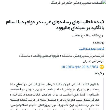
آینده فعالیت‌های رسانه‌های غرب در مواجهه با اسلام
با تأکید بر سینمای هالیوود
نوع مقاله : مقاله پژوهشی
نویسنده
فاطمه عموعبداللهی
کارشناس‌ارشد پژوهش، دانشکده علوم اجتماعی و اقتصاد دانشگاه
الزهرا(س) تهران
10.22034/jsfc.2018.67054
چکیده
با ظهور انقلاب اسلامی ایران و گرایش‌های عمیق اسلامی در سطح دنیا
به‌خصوص پس از فروپاشی اتحاد جماهیر شوروی و زوال مارکسیسم،
«اسلام» از گسل‌های اساسی در برابر هژمونی ایالات‌متحده، شناخته و
معرفی شده است. هم‌زمان با طرح مسئله اسلام در غرب، شاهد هستیم
که در رسانه‌های این کشورها نیز پروژه‌های عظیم اسلام‌هراسی؛
خصوصاً در فیلم‌های سینمایی هالیوود به اجرا درمی‌آید. یکی از