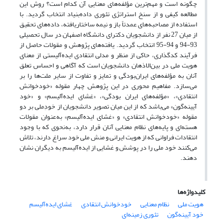
چگونه است و مهم‌ترین مؤلفه‌‌های معنایی آن کدام است؟ روش این
مطالعه کیفی و از سنخ استراتژی تئوری داده‌بنیاد انتخاب گردید. با
استفاده از مصاحبه‌‌های عمدتاً باز و نیمه ساختاریافته، داده‌‌های تحقیق
از میان 27 نفر از دانشجویان دکترای دانشگاه اصفهان در سال تحصیلی
93-94 و 94-95 انتخاب گردید. یافته‌‌های پژوهش و مقولات حاصل از
فرآیند کدگذاری، حاکی از منظر و مدلی انتقادی ایده‌آلیستی از معنای
هویت ملی در بین‌الاذهان دانشجویان است که آگاهی و احساس تعلق
آنان به مؤلفه‌‌های ایران‌بودگی و تمایز و تفاوت از سایر ملت‌ها را بر
می‌سازد. مفاهیم محوری در این پژوهش چهار مقوله «خودخوانش
انتقادی»، «مؤلفه‌‌های ایران بودگی»، «غشای ایده‌آلیسم» و «خود
آیینه‌گون» می‌باشد که از این میان تصویر دانشجویان از خودِملی بر دو
مقوله «خودخوانش انتقادی» و «غشای ایده‌آلیسم» به‌عنوان مقولات
هسته‌ای و پایه‌‌های نظام معنایی آنان قرار دارد، به‌نحوی که با وجود
انتقادات فراوانی که از هویت ایرانی و منش ملی خود سراغ دارند، تلاش
می‌کنند خود ملی را در پوشش و غشایی از ایده‌آلیسم به دیگران نشان
دهند.
کلیدواژه‌ها
هویت ملی
نظام معنایی
خودخوانش انتقادی
غشای ایده‌آلیسم
خود آیینه‌گون
تئوری زمینه‌ای