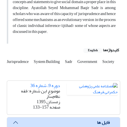
concepts and statements to give social domain a proper place in this
discipline. Ayatollah Seyed Mohammad Baqir Sadr is among
scholars who was aware of this capacity of jurisprudence and hence
offered some mechanisms as an evolutionary version in the process
of classic individual inference (ijtihad), some of whose aspects are
discussed in this paper.
کلیدواژه‌ها
English
Jurisprudence
System Building
Sadr
Government
Society
دوره 9، شماره 36
موضوع این شماره: فقه
نظام‌ساز
زمستان 1395
صفحه
133-157
فایل ها