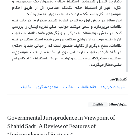
یکپارچه تبدیل شده‏اند. استنباط «نظام» به‌عنوان یک «مجموعه» و
«کل»، غیر از استنباط حکم تک‌تک «عناصر» آن از طریق احکام
«موضوعات کلی» است که نیازمند باب جدیدی از تفقه می‌باشد.
این مقاله در بخش اول به تقریر نظریه شهید صدر(ره) در باب فقه
نظامات می‌پردازد و سعی می‌کند جوانب اصلی نظریه ایشان را بررسی
کند. در بخش دوم مقاله، با تمرکز بر ویژگی‌های «فقه نظامات»، تفاوت
آن با «فقه موجود» از زوایای مختلف بررسی شده است؛ مبتنی بر فقه
نظامات، سنخ دیگری از تکالیف متصور است که از جهاتی چند با «حکم»
در فقه فردی تفاوت دارد؛ این نوع از تکلیف، از حیث «موضوع»،
«مکلف»، «سنخ تکلیف»، «عقاب و ثواب» و «روش استنباط» از احکام رایج
فقهی ممتاز می‌گردد.
کلیدواژه‌ها
شهید صدر(ره)
فقه نظامات
مکتب
مجموعه‌نگری
تکلیف
عنوان مقاله
English
Governmental Jurisprudence in Viewpoint of
Shahid Sadr: A Review of Features of
“Jurisprudence of Systems”