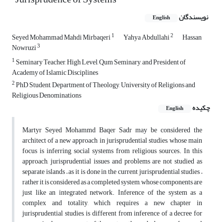
نویسندگان
English
1
2
Seyed Mohammad Mahdi Mirbaqeri
Yahya Abdullahi
Hassan
3
Nowruzi
1
Seminary Teacher, High Level, Qum Seminary, and President of
Academy of Islamic Disciplines
2
PhD Student, Department of Theology, University of Religions and
Religious Denominations
چکیده
English
Martyr Seyed Mohammd Baqer Sadr may be considered the
architect of a new approach in jurisprudential studies, whose main
focus is inferring social systems from religious sources. In this
approach, jurisprudential issues and problems are not studied as
separate islands – as it is done in the current jurisprudential studies –
rather it is considered as a completed system, whose components are
just like an integrated network. Inference of the system as a
complex and totality, which requires a new chapter in
jurisprudential studies, is different from inference of a decree for