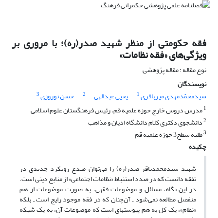
فقه حکومتی از منظر شهید صدر(ره)؛ با مروری بر
ویژگی‌های «فقه نظامات»
نوع مقاله : مقاله پژوهشی
نویسندگان
3
2
1
سیدمحمّدمهدی میرباقری
یحیی عبدالهی
حسن نوروزی
1
مدرس دروس خارج حوزه علمیه قم، رئیس فرهنگستان علوم اسلامی
2
دانشجوی دکتری کلام دانشگاه ادیان و مذاهب
3
طلبه سطح3 حوزه علمیه قم
چکیده
شهید سیدمحمدباقر صدر(ره) را می‌توان مبدع رویکرد جدیدی در
تفقه دانست که در صدد استنباط «نظامات اجتماعی» از منابع دینی است.
در این نگاه، مسائل و موضوعات فقهی، به صورت موضوعات از هم
منفصل مطالعه نمی‌شود ـ آن‌چنان که در فقه موجود رایج است ـ بلکه
«نظام»، یک کل به هم پیوسته‏ای است که موضوعات آن، به یک شبکه