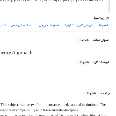
تخلف، توصیه دانشجویان به تقوا و خودانضباطی در کنار تأکید بر قانون و آیین
کلیدواژه‌ها
انضباط
نظریه‌پردازی داده‌بنیاد
انضباط تدریجی
انضباط تعالی‌بخش
انضب
عنوان مقاله
English
Theory Approach
نویسندگان
English
چکیده
English
This subject also has twofold importance in educational institutions. The
es and their compatibility with transcendental discipline.
s with the secretaries of committees of Tehran major universities. After