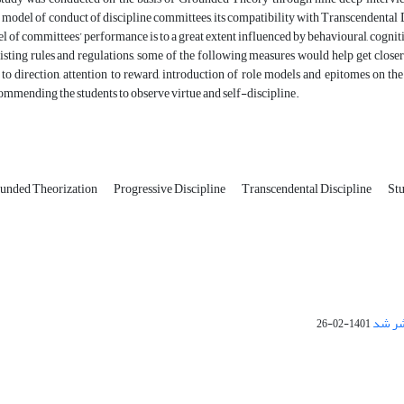
 model of conduct of discipline committees, its compatibility with Transcendental 
l of committees’ performance is to a great extent influenced by behavioural, cognit
isting rules and regulations, some of the following measures would help get close
to direction, attention to reward, introduction of role models and epitomes on the s
commending the students to observe virtue and self-discipline.
unded Theorization
Progressive Discipline
Transcendental Discipline
Stu
1401-02-26