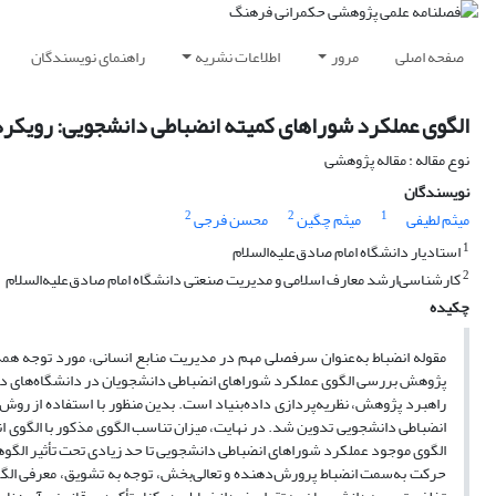
صفحه اصلی
مرور
اطلاعات نشریه
راهنمای نویسندگان
الگوی عملکرد شوراهای کمیته انضباطی دانشجویی: رویکردی
نوع مقاله : مقاله پژوهشی
نویسندگان
2
2
1
میثم لطیفی
میثم چگین
محسن فرجی
1
استادیار دانشگاه امام صادق‌علیه‌السلام
2
کارشناسی‌ارشد معارف اسلامی و مدیریت صنعتی دانشگاه امام صادق‌علیه‌السلام
چکیده
مقوله‌ انضباط به‌عنوان سرفصلی مهم در مدیریت منابع انسانی، مورد توجه ه
پژوهش بررسی الگوی عملکرد شوراهای انضباطی دانشجویان در دانشگاه‌های دولت
انضباطی دانشجویی تدوین شد. در نهایت، میزان تناسب الگوی مذکور با الگوی ان
الگوی موجود عملکرد شوراهای انضباطی دانشجویی تا حد زیادی تحت تأثیر الگوه
حرکت به‌سمت انضباط پرورش‌دهنده و تعالی‌بخش، توجه به تشویق، معرفی الگوها