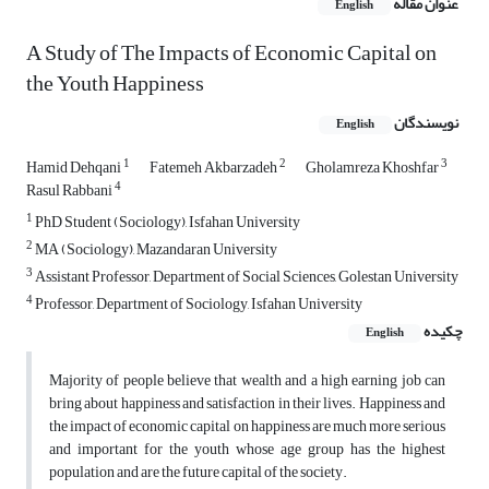
عنوان مقاله
English
A Study of The Impacts of Economic Capital on
the Youth Happiness
نویسندگان
English
1
2
3
Hamid Dehqani
Fatemeh Akbarzadeh
Gholamreza Khoshfar
4
Rasul Rabbani
1
PhD Student (Sociology), Isfahan University
2
MA (Sociology), Mazandaran University
3
Assistant Professor, Department of Social Sciences, Golestan University
4
Professor, Department of Sociology, Isfahan University
چکیده
English
Majority of people believe that wealth and a high earning job can
bring about happiness and satisfaction in their lives. Happiness and
the impact of economic capital on happiness are much more serious
and important for the youth whose age group has the highest
population and are the future capital of the society.