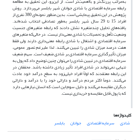
به‌مراتب پررنگ‌تر و بااهمیت‌تر است. از این‌رو، این تحقیق به مطالعه
رابطه سرمایه اقتصادی با شادی جوانان شهر بابلسر می‌پردازد. روش
پژوهش در این تحقیق پیمایشی است. بدین منظور نمونه‌ای 380 نفری از
افراد 15 تا 29 سال شهر بابلسر به‌طور تصادفی انتخاب شده‌اند.
یافته‌های تحلیل چندمتغیره نشان دادند که رابطه متغیرهای جنسیت
وضعیت تأهل و تحصیلات با شادی معنی‌دار نیست. در حالی‌که متغیرهای
سرمایه اقتصادی و اشتغال با شادی رابطه معنی‌داری دارند ولی فقط
هفت درصد میزان شادی را تبیین می‌کنند. لذا علیرغم تصور عمومی،
میزان تأثیرگذاری سرمایه اقتصادی بر شادی ضعیف است. سهم ضعیف
سرمایه اقتصادی در تبیین شادی را می‌توان چنین توضیح داد که پول به
تنهایی نمی‌تواند در شادی افراد تأثیر زیادی داشته باشد. محققان در
این رابطه معتقدند که اولاً افراد خیلی‌زود به سطح درآمد خود عادت
می‌کنند. دوماً اکثر مردم درآمد و دارائی خود را با درآمد و دارائی
دیگران مقایسه می‌کنند و دلیل سوم این است که انسان نیازهایی دارد
که با پول قابل مقایسه و خریداری نیست.
کلیدواژه‌ها
شادی
سرمایه اقتصادی
جوانان
بابلسر