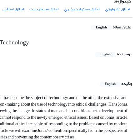
کلیدواژه‌ها
اخلاق تکنولوژی
اخلاق مسئولیت‌پذیری
اخلاق محیط زیست
اخلاق اسلامی
عنوان مقاله
English
n Technology
نویسنده
English
چکیده
English
 has become the subject of technology and on the other the extensive and
ion-making about the use of technology into ethical challenges. Hans Jonas,
viewing the changes in status of man and his condition due to development of
 cannot respond to the newly emerged ethical issues. Based on Jonas’ article,
raditional ethics incapable of responding to the problems caused by modern
 article, we will examine Jonas’ contention specifically from the perspective of
eries and preventing the contemporary crises.