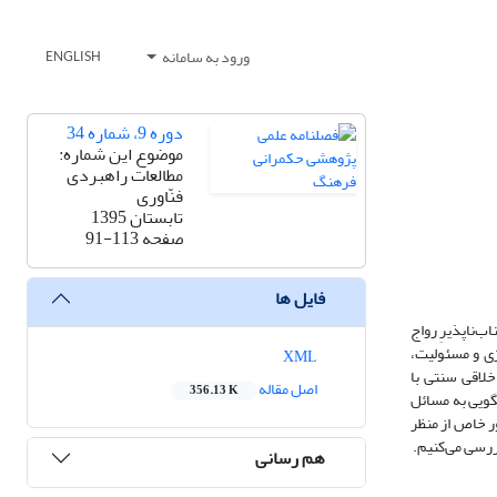
ورود به سامانه
ENGLISH
دوره 9، شماره 34
موضوع این شماره:
مطالعات راهبردی
فنّاوری
تابستان 1395
صفحه
91-113
فایل ها
ب‌ناپذیرِ رواج
ژی و مسئولیت،
XML
خلاقی سنتی با
اصل مقاله
356.13 K
گویی به مسائل
ور خاص از منظر
ررسی می‌کنیم.
هم رسانی