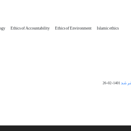
logy
Ethics of Accountability
Ethics of Environment
Islamic ethics
1401-02-26