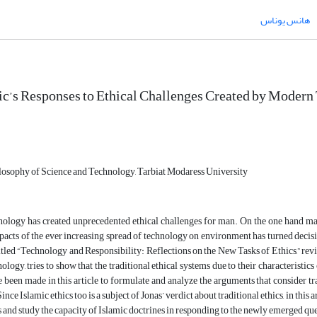
هانس یوناس
ic’s Responses to Ethical Challenges Created by Moder
losophy of Science and Technology, Tarbiat Modaress University
ology has created unprecedented ethical challenges for man. On the one hand man
pacts of the ever increasing spread of technology on environment has turned decis
 titled “Technology and Responsibility: Reflections on the New Tasks of Ethics,” re
logy, tries to show that the traditional ethical systems due to their characteristics
 been made in this article to formulate and analyze the arguments that consider t
nce Islamic ethics too is a subject of Jonas’ verdict about traditional ethics, in this
s and study the capacity of Islamic doctrines in responding to the newly emerged qu