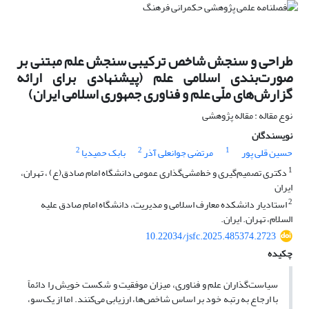
طراحی و سنجش شاخص ترکیبی سنجش علم مبتنی بر
صورت‌بندی اسلامی علم (پیشنهادی برای ارائه
گزارش‌های ملّی علم و فناوری جمهوری اسلامی ایران)
نوع مقاله : مقاله پژوهشی
نویسندگان
2
2
1
حسین قلی پور
مرتضی جوانعلی آذر
بابک حمیدیا
1
دکتری تصمیم‌گیری و خط‌مشی‌گذاری عمومی دانشگاه امام صادق(ع) ، تهران،
ایران
2
استادیار دانشکده معارف اسلامی و مدیریت، دانشگاه امام صادق علیه
السلام، تهران. ایران.
10.22034/jsfc.2025.485374.2723
چکیده
سیاست‌گذاران علم و فناوری، میزان موفقیت و شکست خویش را دائماً
با ارجاع به رتبه خود بر اساس شاخص‌ها، ارزیابی می‌کنند. اما از یک‌سو،