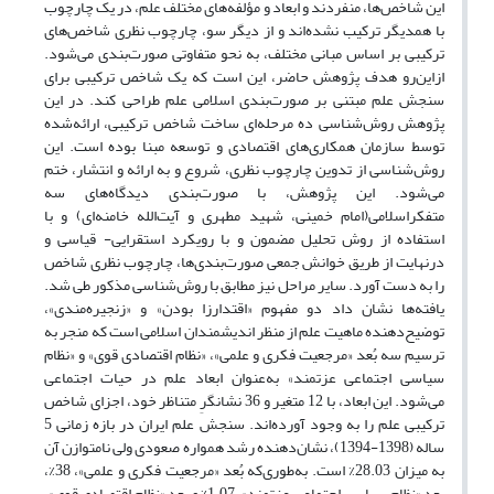
این شاخص‌ها، منفردند و ابعاد و مؤلفه‌های مختلف علم، در یک چارچوب
با همدیگر ترکیب نشده‌اند و از دیگر سو، چارچوب نظری شاخص‌های
ترکیبی بر اساس مبانی مختلف، به نحو متفاوتی صورت‌بندی می‌شود.
ازاین‌رو هدف پژوهش حاضر، این است که یک شاخص ترکیبی برای
سنجش علم مبتنی بر صورت‌بندی اسلامی علم طراحی کند. در این
پژوهش روش‌شناسی ده مرحله‌ای ساخت شاخص ترکیبی، ارائه‌شده
توسط سازمان همکاری‌های اقتصادی و توسعه مبنا بوده است. این
روش‌شناسی از تدوین چارچوب نظری، شروع و به ارائه و انتشار، ختم
می‌شود. این پژوهش، با صورت‌بندی دیدگاه‌های سه
متفکراسلامی(امام خمینی، شهید مطهری و آیت‌الله خامنه‌ای) و با
استفاده از روش تحلیل مضمون و با رویکرد استقرایی- قیاسی و
درنهایت از طریق خوانش جمعی صورت‌بندی‌ها، چارچوب نظری شاخص
را به دست آورد. سایر مراحل نیز مطابق با روش‌شناسی مذکور طی شد.
یافته‌ها نشان داد دو مفهوم «اقتدارزا بودن» و «زنجیره‌مندی»،
توضیح‌دهنده ماهیت علم از منظر اندیشمندان اسلامی است که منجر به
ترسیم سه بُعد «مرجعیت فکری و علمی»، «نظام اقتصادی قوی» و «نظام
سیاسی اجتماعی عزتمند» به‌عنوان ابعاد علم در حیات اجتماعی
می‌شود. این ابعاد، با 12 متغیر و 36 نشانگرِ متناظر خود، اجزای شاخص
ترکیبی علم را به وجود آورده‌اند. سنجش علم ایران در بازه زمانی 5
ساله (1398-1394)، نشان‌دهنده رشد همواره صعودی ولی نامتوازن آن
به میزان 28.03% است. به‌طوری‌که بُعد «مرجعیت فکری و علمی»، 38%،
بعد «نظام سیاسی اجتماعی عزتمند»، 1.07% و بعد «نظام اقتصادی قوی»،