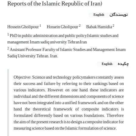
Reports of the Islamic Republic of Iran)
نویسندگان
English
1
2
2
Hossein Gholipour
Hossein Gholipour
Babak Hamidia
1
PhD in public administration and public policy,Islamic studies and
management, Imam sadiq university, Tehran,Iran
2
Assistant Professor, Faculty of Islamic Studies and Management, Imam
Sadiq University, Tehran. Iran.
چکیده
English
Objective: Science and technology policymakers constantly assess
their success and failure by referring to their rankings based on
various indicators. However, on one hand, these indicators are
individual and the different dimensions and components of science
have not been integrated into a unified framework, and on the other
hand, the theoretical framework of composite indicators is
formulated differently based on various foundations. Therefore,
the aim of the present research is to design a composite indicator for
measuring science based on the Islamic formulation of science.