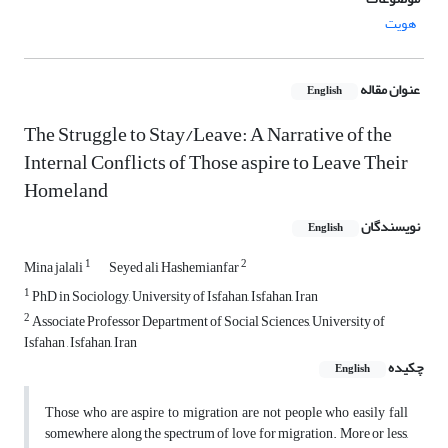
هویت
عنوان مقاله
English
The Struggle to Stay/Leave: A Narrative of the
Internal Conflicts of Those aspire to Leave Their
Homeland
نویسندگان
English
1
2
Mina jalali
Seyed ali Hashemianfar
1
PhD in Sociology, University of Isfahan, Isfahan, Iran
2
Associate Professor Department of Social Sciences, University of
Isfahan , Isfahan, Iran
چکیده
English
Those who are aspire to migration are not people who easily fall
somewhere along the spectrum of love for migration. More or less,