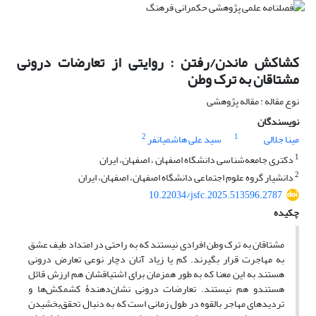
کشاکش ماندن/رفتن : روایتی از تعارضات درونی
مشتاقان به ترک وطن
نوع مقاله : مقاله پژوهشی
نویسندگان
2
1
مینا جلالی
سید علی هاشمیانفر
1
دکتری جامعه‌شناسی دانشگاه اصفهان ، اصفهان، ایران
2
دانشیار گروه علوم اجتماعی دانشگاه اصفهان، اصفهان، ایران
10.22034/jsfc.2025.513596.2787
چکیده
مشتاقان به ترک وطن افرادی نیستند که به راحتی در امتداد طیف عشق
به مهاجرت قرار بگیرند. کم یا زیاد آنان دچار نوعی تعارض درونی
هستند به این معنا که به طور همزمان برای اشتیاقشان هم ارزش قائل
هستندو هم نیستند. تعارضات درونی نشان‌دهندۀ کشمکش‌ها و
تردیدهای مهاجر بالقوه در طول زمانی است که به دنبال تحقق‌بخشیدن