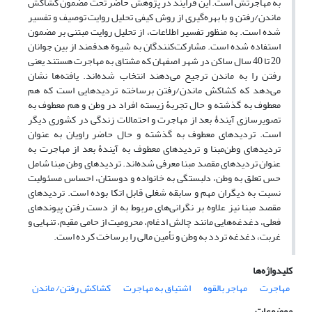
به مهاجرتش است. این فرایند در پژوهش حاضر تحت مضمون کشاکش
ماندن/رفتن و با بهره‌گیری از روش کیفی تحلیل روایت توصیف و تفسیر
شده است. به منظور تفسیر اطلاعات، از تحلیل روایت مبتنی بر مضمون
استفاده شده است. مشارکت‌کنندگان به شیوة هدفمند از بین جوانان
20 تا 40 سال ساکن در شهر اصفهان که مشتاق به مهاجرت هستند یعنی
رفتن را به ماندن ترجیح می‌دهند انتخاب شده‌اند. یافته‌ها نشان
می‌دهد که کشاکش ماندن/رفتن برساخته تردید‌هایی است که هم
معطوف به گذشته و حال تجربۀ زیسته افراد در وطن و هم معطوف به
تصویرسازی آیندۀ بعد از مهاجرت و احتمالات زندگی در کشوری دیگر
است. تردیدهای معطوف به گذشته و حال حاضر راویان به عنوان
تردیدهای وطن‌مبنا و تردیدهای معطوف به آیندۀ بعد از مهاجرت به
عنوان تردیدهای مقصد مبنا معرفی شده‌اند. تردیدهای وطن مبنا شامل
حس تعلق به وطن، دلبستگی به خانواده و دوستان، احساس مسئولیت
نسبت به دیگران مهم و سابقه شغلی قابل اتکا بوده است. تردیدهای
مقصد مبنا نیز علاوه بر نگرانی‌های مربوط به از دست رفتن پیوندهای
فعلی، دغدغه‌هایی مانند چالش ادغام، محرومیت از حامی مقیم، تنهایی و
غربت، دغدغه تردد به وطن و تأمین مالی را برساخت کرده است.
کلیدواژه‌ها
مهاجرت
مهاجر بالقوه
اشتیاق به مهاجرت
کشاکش رفتن/ ماندن
موضوعات