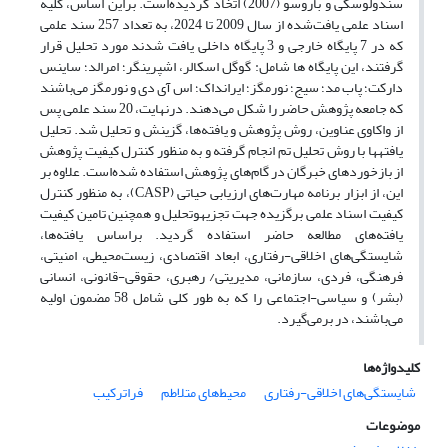
سندولوسکی و باروسو (2007) اتخاذ گردیده‌است. براین اساس، کلیه
اسناد علمی یافت‌شده از سال 2009 تا 2024، به تعداد 257 سند علمی
که در 7 پایگاه خارجی و 3 پایگاه داخلی یافت شدند مورد تحلیل قرار
گرفتند، این پایگاه ها شامل: گوگل اسکالر، اشپرینگر؛ امرالد؛ ساینس
دارکت؛ پاب مد؛ سیج؛ نورمگز؛ ایرانداک؛ اس آی دی و نورمگز می‌باشند
که جامعه پژوهش حاضر را شکل می‌دهند. درنهایت، 20 سند علمی پس
از واکاوی عناوین، روش پژوهش و یافته‌ها، گزینش و تحلیل شد. تحلیل
یافته‏ها با روش تحلیل تم انجام گرفته و به منظور کنترل کیفیت پژوهش
از بازخوردهای خبرگان در گام‌های پژوهش استفاده شده‌است. علاوه بر
این، از ابزار برنامه مهارت‌های ارزیابی حیاتی (CASP)، به منظور کنترل
کیفیت اسناد علمی برگزیده جهت تجزیه‎وتحلیل و همچنین تامین کیفیت
یافته‌های مطالعه حاضر استفاده گردید. براساس یافته‌ها،
شایستگی‌های اخلاقی-رفتاری، ابعاد اقتصادی، زیست‌محیطی، امنیتی،
فرهنگی، فردی، سازمانی، مدیریتی/ رهبری، حقوقی-قانونی، انسانی
(بشر) و سیاسی-اجتماعی را که به طور کلی شامل 58 مضمون ‌اولیه
می‌باشند، در برمی‌گیرد.
کلیدواژه‌ها
شایستگی‌های اخلاقی-رفتاری
محیط‌های متلاطم
فراترکیب
موضوعات