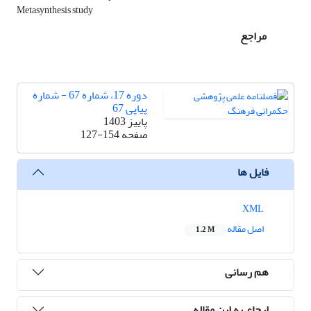
Metasynthesis study
مراجع
دوره 17، شماره 67 - شماره
پیاپی 67
پاییز 1403
صفحه
127-154
فایل ها
XML
اصل مقاله
1.2 M
هم رسانی
ارجاع به این مقاله