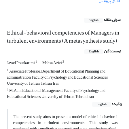
اخلاق پژوهش
عنوان مقاله
English
Ethical-behavioral competencies of Managers in
turbulent environments (A metasynthesis study)
نویسندگان
English
1
2
Javad Pourkarimi
Mahsa Azizi
1
Associate Professor, Department of Educational Planning and
adminastration, Faculty of Psychology and Educational Sciences,
University of Tehran, Tehran, Iran
2
M.A. in Educational Management, Faculty of Psychology and
Educational Sciences, University of Tehran, Tehran, Iran
چکیده
English
The present study aims to present a model of ethical-behavioral
competencies in turbulent environments. This study was
conducted with a qualitative approach and meta-synthesis method.