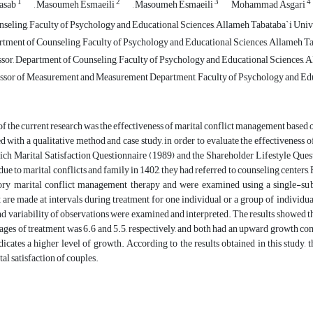
1
2
3
4
asab
, Masoumeh Esmaeili
, Masoumeh Esmaeili
Mohammad Asgari
nseling, Faculty of Psychology and Educational Sciences, Allameh Tabataba`i Unive
rtment of Counseling, Faculty of Psychology and Educational Sciences, Allameh Tab
ssor, Department of Counseling, Faculty of Psychology and Educational Sciences, A
ssor of Measurement and Measurement Department, Faculty of Psychology and Educa
f the current research was the effectiveness of marital conflict management based 
 with a qualitative method and case study, in order to evaluate the effectiveness of
rich Marital Satisfaction Questionnaire (1989) and the Shareholder Lifestyle Quest
due to marital conflicts and family in 1402, they had referred to counseling centers,
tory marital conflict management therapy and were examined using a single-subj
re made at intervals during treatment for one individual or a group of individual
and variability of observations were examined and interpreted. The results showed that
ages of treatment was 6.6 and 5.5, respectively, and both had an upward growth co
dicates a higher level of growth. According to the results obtained in this study, 
tal satisfaction of couples.