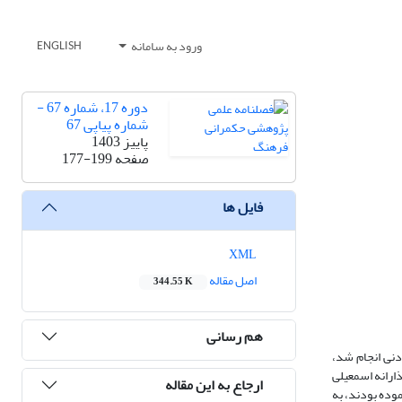
ورود به سامانه
ENGLISH
دوره 17، شماره 67 -
شماره پیاپی 67
پاییز 1403
صفحه
177-199
فایل ها
XML
اصل مقاله
344.55 K
هم رسانی
نی انجام شد،
چ (1989) و پرسشنامه سبک زندگی سهم‌گذارانه اسمعیلی
ارجاع به این مقاله
اوره، فهم، مصیر صلح مراجعه ‌نموده بودند، به