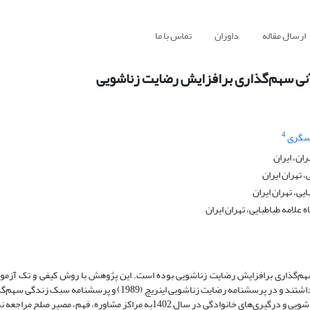
ارسال مقاله
داوران
تماس با ما
آنی سهم‌گذاری برافزایش رضایت زناشویی
4
سگری
ان، ایران
 تهران ایران
یی، تهران ایران
علامه طباطبایی، تهران ایران
‌گذاری برافزایش رضایت زناشویی بوده است. این پژوهش با روش کیفی و تک آزمود
بمنظور ارزیابی اثربخشی الگو سه نفر از زوجینی که تمایل به شرکت در پژوهش داشتند و در پرسشنامه رضایت زناشویی اینری
و همکاران (1400) نمره پایین‌تر از میانگین دریافت نموده و به دلیل تعارضات زناشویی و درگیری‌های خانوادگی در سال 1402به مراکز مش