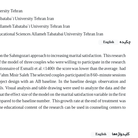
rsity, Tehran,
ataba`i University, Tehran, Iran
llameh Tabataba`i University, Tehran, Iran
tional Sciences, Allameh Tabatabai University, Tehran, Iran
چکیده
English
on the Sahmgozari approach to increasing marital satisfaction. This research
 the model of three couples who were willing to participate in the research,
ionnaire of Esmaili et al. (1400), the score was lower than the average. had
 Fahm, Misir Saleh, The selected couples participated in 8 60-minute sessions
ect design with an AB baseline. In the baseline design, observation and
s. Visual analysis and table drawing were used to analyze the data, and the
 the effect size of the model on the marital satisfaction variable in the first
mpared to the baseline number. This growth rate at the end of treatment was
the educational content of the research can be used in counseling centers to
کلیدواژه‌ها
English