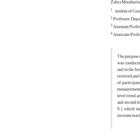
Zahra Motaharin
1
. student of Cou
2
Professor, Depa
3
Assistant Profe
4
Associate Profe
The purpose o
was conducted
and in the In
received and 
of participa
measurement a
level, trend, 
and second st
9.1, which in
increase mari