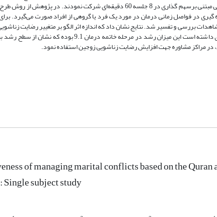
روش نمونه گیری هدفمند انتخاب شدند و در درمان مدیریت تعارضات زناشویی مبتنی برسهم گذاری در 8 جلسه 60 دقیقه‌ای شرکت نمودند
ده و اندازه گیری در فواصل زمانی درمان در مورد یک فرد یا گروهی از افراد صورت می‌گیرد. برا
اهدات بررسی و تفسیر شد. نتایج نشان داد که اندازه اثر الگو بر متغییر رضایت زناشوی
و دوم درمان به ترتیب 6.6 و 5.5 بوده و هر دو نسبت به عدد پایه رشد صعودی داشته است این میزان رشد در مرحله خا
، در مراکز مشاوره جهت افزایش رضایت زناشویی زوجین استفاده نمود.
veness of managing marital conflicts based on the Quran
: Single subject study