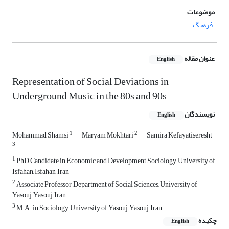
موضوعات
فرهنگ
عنوان مقاله
English
Representation of Social Deviations in
Underground Music in the 80s and 90s
نویسندگان
English
1
2
Mohammad Shamsi
Maryam Mokhtari
Samira Kefayatiseresht
3
1
PhD Candidate in Economic and Development Sociology, University of
Isfahan, Isfahan, Iran
2
Associate Professor, Department of Social Sciences, University of
Yasouj, Yasouj, Iran
3
M.A. in Sociology, University of Yasouj, Yasouj, Iran
چکیده
English