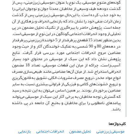
گونه‌های متنوع موسیقی، یک نوع با عنوان «موسیقی زیرزمینی»، پس از
گذشت دودهه طیف وسیعی از مخاطبان عمدتاً جوان و نوجوان ایرانی را
به خود جذب کرده است. با این‌حال موسیقی زیرزمینی پس از گذشت
زمان اثرات منفی خود را نشان داد که بازنمایی انحراف و بزهکاری از آن
جمله است. پژوهش حاضر با بهره‌گیری از تکنیک تحلیل مضمون در پی
تحلیلی از وجود انحرافات اجتماعی گوناگون در این نوع از موسیقی است.
بدین ‌منظور تعداد 15 قطعه‌ی پرطرفدار از 5 خوانندة زیرزمینی پرطرفدار
در دهه‌های 80 و 90 شمسی به تفکیک خوانندگان آثار و از حیث وجود
مضامین مروج انحرافات اجتماعی مورد بررسی قرار گرفت. نتایج
پژوهش نشان داد که این سبک از موسیقی در محتوای خود بسیار
آسیب‌زاست، چراکه از میان این قطعات موسیقی، تعداد 18 مضمون
انحرافی استخراج شد. از میان آن‌ها مضامینی مانند طبیعی‌سازی مصرف
انواع مواد مخدر، ترویج مصرف مشروبات الکلی، تشویق به قانون‌گریزی
و ترویج خشونت‌های کلامی و فیزیکی از فراوانی بیشتری تسبت به سایر
مضامین برخوردار بودند. بر همین اساس می‌‌توان به این نتیجه رسید
که گسترش توجه مخاطبان به برخی آثار این سبک از موسیقی می‌تواند
پیامدهای نامطلوبی را برای مخاطبان و به‌تبع آن جامعه در پی داشته
باشد.
کلیدواژه‌ها
موسیقی زیرزمینی
تحلیل مضمون
انحرافات اجتماعی
بازنمایی