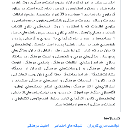
اجتماعی مبتنی بر ادراک کاربران از مفهوم امنیت فرهنگی با روش نظریه
داده بنیاد و رویکرد استراوس و کوربین انجام شده است. به منظور
گردآوری داده‌ها بعد از مصاحبه با 39 نفر از متخصصان علوم ارتباطات،
مدیریت رسانه، مدیریت فرهنگی،روانشناسی،حقوق، جامعه‌شناسی و
فناوری اطلاعات که با استفاده از روش نمونه‌گیری نظری انتخاب
شدند،داده­های پژوهش به اشباع نظری رسید. سپس یافته‌های حاصل
از مصاحبه‌ها در سه مرحله کدگذاری باز، محوری و گزینشی پیاده و
طبقه‌بندی شد. بر اساس یافته­ها پدیده اصلی پژوهش توانمندسازی
کاربران بود که شامل شرایط علی: رفتار ارتباطی کاربران، ویژگی‌های
پیام‌رسان، ویژگی‌های فردی و شخصیتی و امنیت فرهنگی در ساختار
مجازی؛ شرایط زمینه‌ای: اطلاعات فرهنگی، پایبندی فرهنگی، تقویت
نمادهای فرهنگی و زیرساخت‌های فرهنگی کاربران از دیدگاه
مشارکت‌کنندگان؛ شرایط مداخله‌گر: به‌کارگیری زبان بومی، تبعات نهی
کردن کاربران، تهدیدات فرهنگی و آسیب‌های فرهنگی می­شدند و
استراتژی‌های ارتقا فرهنگ روشنفکری، اقناع اندیشه‌های نوظهور،
آگاه‌سازی جنگ نرم و آموزش خودمحور و در نهایت پیامدهای اثربخشی
توانمندسازی کاربر، اثرگذاری تولید محتوا، آینده‌پژوهی تکنولوژی و
تجملات فرهنگی را به همراه داشته است.
کلیدواژه‌ها
توانمندسازی کاربران
شبکه های اجتماعی
امنیت فرهنگی