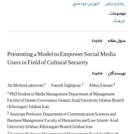
رفتارارتباطی
آموزش خودمحور
موضوعات
فرهنگ
عنوان مقاله
English
Presenting a Model to Empower Social Media
Users in Field of Cultural Security
نویسندگان
English
1
2
3
Ali Mirbeyk sabzevari
Faezeh Taghipour
Abbas Zamani
1
PhD Student in Media Management, Department of Management,
Faculty of Islamic Governance, Islamic Azad University, Isfahan Branch
(Khorasgan), Isfahan, Iran
2
Associate Professor, Department of Communication Sciences and
Business Management, Faculty of Humanities and Law, Islamic Azad
University Isfahan (Khorasgan) Branch, Isfahan, Iran
3