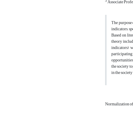
3
Associate Profe
The purpose o
indicators, s
Based on lite
theory includ
indicators) 
participatin
opportunities
the society t
in the society
Normalization of