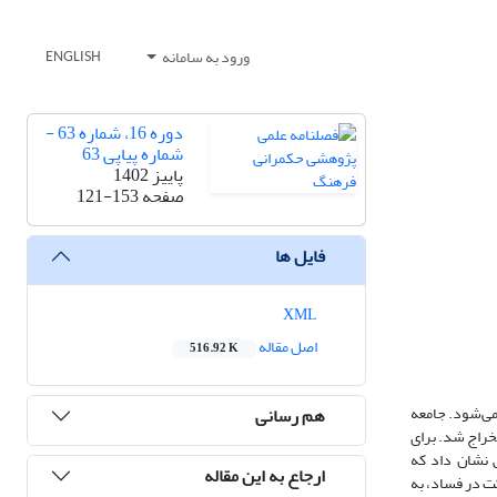
ورود به سامانه
ENGLISH
دوره 16، شماره 63 -
شماره پیاپی 63
پاییز 1402
صفحه
121-153
فایل ها
XML
اصل مقاله
516.92 K
می‌شود. جامعه
هم رسانی
 مرور ادبیات و پیشینهء پژوهش 15 شاخص شناسایی و استخراج شد. برای
علّی-معلولی این پژوهش نشان داد که
ارجاع به این مقاله
رکت در فساد، به