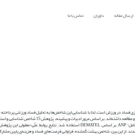
ارسال مقاله
داوران
تماس با ما
سازی فساد در ورزش است، لذا با شناسایی این شاخض‌ها به تحلیل فساد ورزشی پرداخته 
تحقیق، 23 نفر از خبرگان بین‌المللی می-باشد که در زمینه فساد سابقه پژوهش و مطالعه داشته‌اند. بر اساس
تجزیه تحلیل داده‌ها از روش ترکیبی تئوری تصمیم‌گیری چند معیاره فازی شامل: ANP بر اساس DEMATEL استفاده شد. نتایج روابط 
 (علت)، شناخته شدند. از این بین، شاخص بهشت گمشده، فراوانی فرصت‌های فساد و هزینه‌ی پایین مشا