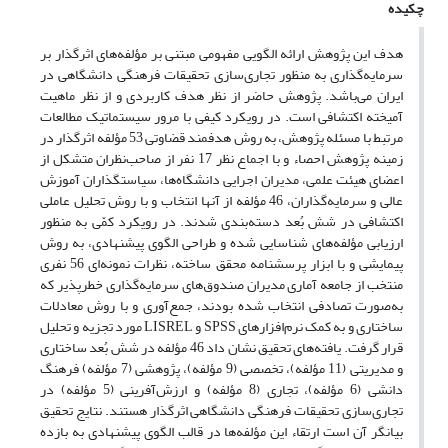
چکیده
هدف این پژوهش ارائه الگویی مفهومی مبتنی بر مؤلفه‌های اثرگذار بر
سرمایه‌گذاری به منظور تجاری‌سازی تحقیقات فرهنگی دانشگاهی در
ایران می‌باشد. پژوهش حاضر از نظر هدف کاربردی و از نظر ماهیت
آمیخته اکتشافی است. در رویکرد کیفی با مرور سیستماتیک مطالعات
مرتبط با مسئله پژوهش، به روش هدفمند قضاوتی 53 مؤلفه اثرگذار در
زمینه پژوهش احصاء و با اجماع نظر 17 نفر از صاحب‌نظران متشکل از
اعضای هیئت علمی، مدیران اجرایی دانشگاه‌ها، سیاستگذاران آموزش
عالی و سرمایه‌گذاران، 46 مؤلفه از آنها انتخاب و با روش تحلیل عاملی
اکتشافی در شش بُعد دسته‌بندی شدند. در رویکرد کمّی به منظور
ارزیابی مؤلفه‌های شناسایی شده و طراحی الگوی پیشنهادی، به روش
پیمایشی و با ابزار پرسشنامه محقق ساخته، نظرات نمونه‌ای 56 نفری
منتخب از جامعه آماری مدیران صندوق‌های سرمایه‌گذاری خطرپذیر که
به‌صورت تصادفی انتخاب شده بودند، جمع‌آوری و با روش معادلات
ساختاری و به کمک نرم‌افزارهای SPSS و LISREL مورد تجزیه و تحلیل
قرار گرفت. یافته‌های تحقیق نشان داد 46 مؤلفه در شش بُعد ساختاری
و مدیریتی (11 مؤلفه)، تخصصی (9 مؤلفه)، پژوهشی (7 مؤلفه) فرهنگ
دانشی (6 مؤلفه)، تجاری (8 مؤلفه) و ارزش‌آفرینی‌ (5 مؤلفه) در
تجاری‌سازی تحقیقات فرهنگی دانشگاهی اثرگذار هستند. نتایج تحقیق
بیانگر آن است ارتقاء این مؤلفه‌ها در قالب الگوی پیشنهادی به بازده