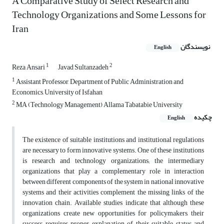
A Comparative Study of Select Research and
Technology Organizations and Some Lessons for
Iran
نویسندگان
English
1
2
Reza Ansari
Javad Sultanzadeh
1
Assistant Professor, Department of Public Administration and
Economics, University of Isfahan
2
MA (Technology Management) Allama Tabatabie University
چکیده
English
The existence of suitable institutions and institutional regulations
are necessary to form innovative systems. One of these institutions
is research and technology organizations; the intermediary
organizations that play a complementary role in interaction
between different components of the system in national innovative
systems and their activities complement the missing links of the
innovation chain. Available studies indicate that although these
organizations create new opportunities for policymakers, their
success requires proper explanation of their suitable status and