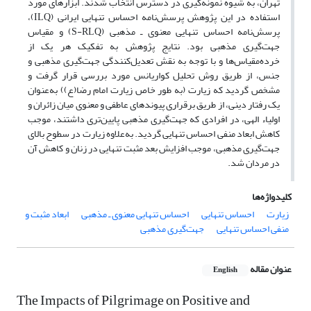
تهران، به شیوه نمونه‌گیری در دسترس انتخاب شدند. ابزار‌های مورد
استفاده در این پژوهش پرسش‌نامه احساس تنهایی ایرانی (ILQ)،
پرسش‌نامه احساس تنهایی معنوی ـ مذهبی (S-RLQ) و مقیاس
جهت‌گیری مذهبی بود. نتایج پژوهش به تفکیک هر ‌یک از
خرده‌‌مقیاس‌ها و با توجه به نقش تعدیل‌کنندگی جهت‌گیری مذهبی و
جنس، از طریق روش تحلیل کواریانس مورد بررسی قرار گرفت و
مشخص گردید که زیارت (به طور خاص زیارت امام رضا(ع)) به‌عنوان
یک رفتار دینی، از طریق برقراری پیوند‌‌های عاطفی و معنوی میان زائران و
اولیاء الهی، در افرادی که جهت‌گیری مذهبی پایین‌تری داشتند، موجب
کاهش ابعاد منفی احساس تنهایی ‌گردید. به‌علاوه زیارت در سطوح بالای
جهت‌گیری مذهبی، موجب افزایش بعد مثبت تنهایی در زنان و کاهش آن
در مردان شد.
کلیدواژه‌ها
زیارت
احساس تنهایی
احساس تنهایی معنوی ـ مذهبی
ابعاد مثبت و
منفی احساس تنهایی
جهت‌گیری مذهبی
عنوان مقاله
English
The Impacts of Pilgrimage on Positive and