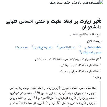
تأثیر زیارت بر ابعاد مثبت و منفی احساس تنهایی
دانشجویان
نوع مقاله : مقاله پژوهشی
نویسندگان
2
2
1
فاطمه قابضی
شهلا پاکدامن
جلیل فتح‌آبادی
محمدرضا
3
حسن‌زاده توکلی
1
کارشناس ارشد روان‌شناسی، دانشگاه شهید بهشتی
2
استادیار دانشگاه شهید بهشتی
3
استادیار دانشگاه قرآن و حدیث
چکیده
مطالعه حاضر با هدف تعیین تأثیر زیارت بر ابعاد مثبت و منفی احساس
تنهایی دانشجویان انجام گردید. به این منظور 389 دانشجو در دو گروه
دانشجویان زائر (گروه آزمایش شامل60 مرد و 151 زن) و دانشجویان
غیرزائر (گروه کنترل شامل 59 مرد و 119 زن) از سه دانشگاه شهر