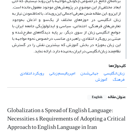
برنامه‌ای جامع درخصوص چگونگی مواجهه با این روند نیستیم، که حتی
ابعاد مختلفی از این موضوع در پژوهش‌های موجود مغفول مانده است.
از این‌رو، این مقاله ضمن معرفی اجمالی این رویداد، با لحاظ‌نمودن نیاز به
زبان انگلیسی در حوزه‌های مختلف از یک‌سو و اذعان به‌وجود
تعارض‌های فرهنگی، اجتماعی، سیاسی و ایدئولوژیکی جامعه ایران با
جوامع انگلیسی زبان از سوی دیگر، بر پایه دیدگاه‌های مطرح‌شده و
مبتنی بر رویکرد انتقادی، راهبردی مناسب درخصوص نحوه مواجهه با
این زبان به‌ویژه در بخش آموزش که بیشترین نقش را در گسترش
نظام‌مند زبان انگلیسی در ایران به‌عهده دارد، ارائه نماید.
کلیدواژه‌ها
زبان انگلیسی
جهانی‌شدن
امپریالیسم زبانی
رویکرد انتقادی
فرهنگ
آموزش
عنوان مقاله
English
Globalization & Spread of English Language:
Necessities & Requirements of Adopting a Critical
Approach to English Language in Iran