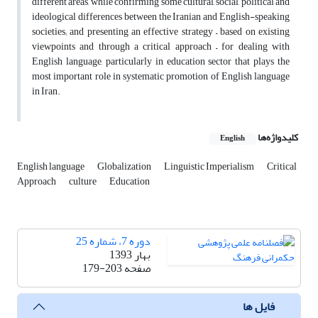
different areas, while confirming some cultural, social, political and
ideological differences between the Iranian and English-speaking
societies; and presenting an effective strategy – based on existing
viewpoints and through a critical approach – for dealing with
English language, particularly in education sector that plays the
most important role in systematic promotion of English language
in Iran.
کلیدواژه‌ها
English
English language
Globalization
Linguistic Imperialism
Critical
Approach
culture
Education
دوره 7، شماره 25
بهار 1393
صفحه
179-203
فایل ها