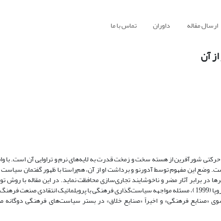
ارسال مقاله
داوران
تماس با ما
ز آن
رکتی شورآفرین از هسته سخت و زمخت قدرت به لایه‌های نرم و تراوایی آن است. با وام‌
وضع این مفهوم توسط آدورنو و برداشت او از آن، هم‌راستا با ظهور گفتمان سیاست 
 در برابر آثار مضر و ناخوشایند تجاری‌سازی محافظت نماید. در این مقاله با روش توص
مبتنی بر تحلیل سند سیاستی واحد پژوهش و توسعه سیاست فرهنگی شورای اروپا (1999)، مسئله مواجهه سیاست‌گذاری فرهنگی با پروبلماتیک انتقادی 
سوی «صنایع فرهنگی» و اخیراً «صنایع خلاق» در بستر سیاست‌های فرهنگی دوگانه ص