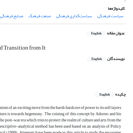
کلیدواژه‌ها
سیاست فرهنگی
سیاست‌گذاری فرهنگی
صنعت فرهنگ
صنایع فرهنگی
عنوان مقاله
English
 Transition from It
نویسندگان
English
چکیده
English
anism of an exciting move from the harsh hardcore of power to its soft layers
 turn is towards hegemony. The coining of this concept by Adorno and his
the post-war era which tries to protect the realm of culture and arts from the
scriptive-analytical method has been used based on an analysis of Policy
 (1999). Attempts have been made in this article to study the encounter