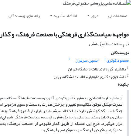
صفحه اصلی
مرور
اطلاعات نشریه
راهنمای نویسندگان
مواجهه سیاست‌‌‌گذاری فرهنگی با «صنعت فرهنگ» و گذار ا
نوع مقاله : مقاله پژوهشی
نویسندگان
2
1
مسعود کوثری
حسین سرفراز
1
دانشیار گروه ارتباطات دانشگاه تهران
2
دانشجوی دکتری علوم ارتباطات دانشگاه تهران
چکیده
از منظر نظریه انتقادی و به‌طور خاص تئودور آدورنو، «صنعت فرهنگ» مکانیسم ح
قدرت میشل فوکو، مکانیسم تغییر و چرخش قدرت به‌سمت و سوی هژمونی است. 
جنگ است که کوشش دارد تا با دخالت بیشینه در بازار، از قلمرو فرهنگ و هنرها
قرار می‌گیرد. طرح این مسئله از طریق گذار مفهومی از «صنعت فرهنگ» به‌
«دموکراتیزه‌کردن فرهنگ» و «دموکراسی فرهنگی».