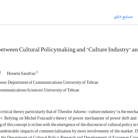
صنایع خلاق
etween Cultural Policymaking and “Culture Industry” and
1
2
Hossein Sarafraz
ssor, Department of Communications, University of Tehran
mmunications Sciences), University of Tehran
critical theory, particularly that of Theodor Adorno, “culture industry” is the mech
y). Relying on Michel Foucault’s theory of power, mechanism of power shift and
 of this concept is in line with the emergence of the discourse of cultural policy in 
undesirable impacts of commercialization by more involvement of the market. De
the Department of Cultural Policy Research and Development of European Council