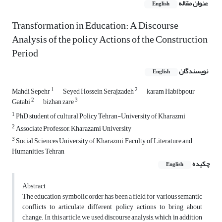
عنوان مقاله
English
Transformation in Education: A Discourse
Analysis of the policy Actions of the Construction
Period
نویسندگان
English
1
2
Mahdi Sepehr
Seyed Hossein Serajzadeh
karam Habibpour
2
3
Gatabi
bizhan zare
1
PhD student of cultural Policy Tehran-University of Kharazmi
2
Associate Professor, Kharazami University
3
Social Sciences University of Kharazmi, Faculty of Literature and
Humanities, Tehran
چکیده
English
Abstract
The education symbolic order has been a field for various semantic
conflicts to articulate different policy actions to bring about
change. In this article, we used discourse analysis, which in addition