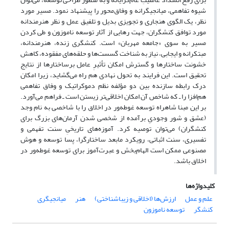
شیوه تفاهمی، میانجیگرانه و وفاق‌محور را پیشنهاد نمود. مسیر مورد
نظر، یک الگوی هنجاری و تجویزی بدیل و تلفیق عمل و نظر هنرمندانه
مورد توافق کنشگران، جهت رهایی از آثار توسعه ناموزون و طی کردن
مسیر به سوی «جامعه مهربان» است. کنشگری زنده، هنرمندانه،
مبتکرانه و ایجابی، نیاز به شناخت گسست‌ها و حلقه‌های مفقوده، کاهش
خشونت ساختارها و گسترش امکان تأثیرِ عامل برساختارها از نتایج
تحقیق است. این فرایند به تحول نهادی هم راه می‌گشاید، زیرا امکان
درک رابطه سازنده بین دو مؤلفه نظم دموکراتیک و وفاق تفاهمی
هم‌افزا را ـ که شاخص آن امکان اخلاقی‌تر زیستن است ـ فراهم می‌آورد.
بر این مبنا شاهراه توسعه غوطه‌ور در اخلاق را با شاخصی به نام وجد
(عشق و شور وجودیِ برآمده از شخصی شدن آرمان‌های بزرگ برای
کنشگران) می‌توان توصیه کرد. آموزه‌های تاریخیِ سنت تفهمی و
تفسیری، سنت اثباتی، رویکرد مابعد ساختارگرا، پسا توسعه و هوش
مصنوعی ممکن است الهام‌بخش و عبرت‌آموز برای توسعه غوطه‌ور در
اخلاق باشد.
کلیدواژه‌ها
علم و عمل
ارزش‌ها (اخلاقی و زیباشناختی)
هنر
میانجیگری
کنشگر
توسعه ناموزون