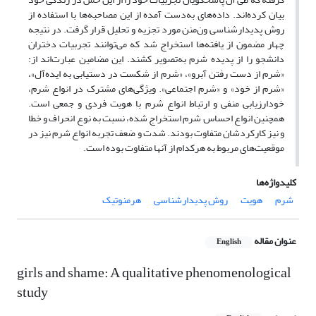
بیان کرده‌اند. داده‌های به‌دست آمده از این مصاحبه‌ها با استفاده از
روش پدیدار‌شناسی ون‌منن مورد تجزیه و تحلیل قرار گرفت. در نتیجه
چهار مضمون از یافته‌ها استخراج شد که می‌توانند تجربیات دختران
دانشجو را از پدیده شرم به‌تصویر کشند. این مضامین عبارت‌اند از:
«شرم از دست رفتن آبرو»، «شرم از شکست در دستیابی به ایده‌آل»،
«شرم از خود» و «شرم اجتماعی». ویژگی‌های مشترک در انواع شرم،
خودارزیابی منفی و ارتباط انواع شرم با هویت فردی و جمعی است.
همچنین انواع احساس شرم استخراج شده، نسبت به نوع انحراف و خطا
و نیز کارکردشان متفاوت بودند. شدت و ضعف تجربه انواع شرم نیز در
موقعیت‌های مربوط به هرکدام از آنها متفاوت بوده است.
کلیدواژه‌ها
شرم
هویت
روش پدیدارشناسی
هرمنوتیک
عنوان مقاله
English
girls and shame: A qualitative phenomenological
study