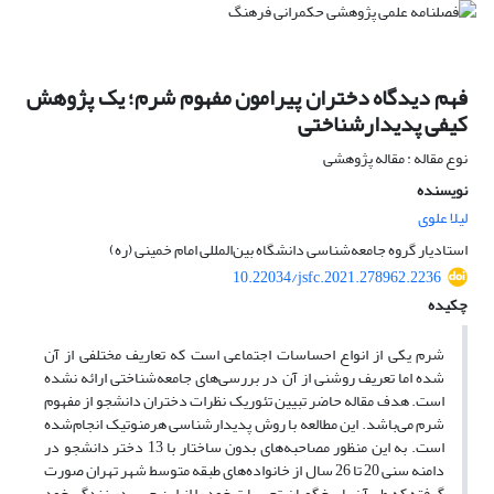
فهم دیدگاه دختران پیرامون مفهوم شرم؛ یک پژوهش
کیفی پدیدارشناختی
نوع مقاله : مقاله پژوهشی
نویسنده
لیلا علوی
استادیار گروه جامعه‌شناسی دانشگاه بین‌المللی امام خمینی (ره)
10.22034/jsfc.2021.278962.2236
چکیده
شرم یکی از انواع احساسات اجتماعی است که تعاریف مختلفی از آن
شده اما تعریف روشنی از آن در بررسی‌های جامعه‌شناختی ارائه نشده
است. هدف مقاله حاضر تبیین تئوریک نظرات دختران دانشجو از مفهوم
شرم می‌باشد. این مطالعه با روش پدیدارشناسی هرمنوتیک انجام‌شده
است. به این منظور مصاحبه‌های بدون ساختار با 13 دختر دانشجو در
دامنه سنی 20 تا 26 سال از خانواده‌های طبقه متوسط شهر تهران صورت
گرفته که طی آن پاسخگویان تجربیات خود را از این حس در زندگی خود