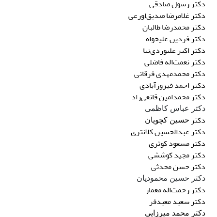
دکتر رسول صادقی
دکتر
غلامرضا
صدیق‌اورعی
دکتر
محمدرضا طالبان
دکتر
فردین
علیخواه
دکتر
اکبر
علیوردی‌نیا
دکتر
نعمت‌اله
فاضلی
دکتر
محمدمهدی
فرقانی
دکتر
احمد
فیروزآبادی
دکتر
محمدامین قانعی‌راد
دکتر عباس کاظمی
دکتر
حسین کچویان
دکتر
عبدالحسین
کلانتری
دکتر
مسعود
کوثری
دکتر مجید کوششی
دکتر
حسن
محدثی
دکتر حسین محمودیان
دکتر
رحمت‌اله
معمار
دکتر
سعید
معیدفر
دکتر محمد میرزایی