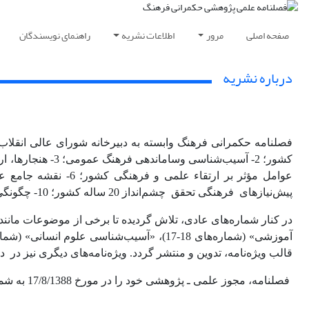
صفحه اصلی
مرور
اطلاعات نشریه
راهنمای نویسندگان
درباره نشریه
پیش‌نیازهای فرهنگی تحقق چشم‌انداز 20 ساله کشور؛ 10- چگونگی تعامل با ادیان، فرق و قومیت‌ها؛ و 11- بررسی روندها و جهت‌گیری‌ها در تولید آثار ومصنوعات فرهنگی و هنری
در کنار شماره‌های عادی، تلاش گردیده تا برخی از موضوعات مانند «علم دینی» (شماره
آموزشی»
(شماره‌های 18-17)
، «آسیب‌شناسی علوم انسانی» (شماره 9
قالب ویژه‌نامه، تدوین و منتشر گردد. ویژه‌نامه‌های دیگری نیز در د
فصلنامه، مجوز علمی ـ پژوهشی خود را در مورخ 17/8/1388 به شماره 1352/11/3 از وزارت علوم، تحقیقات و فناوری اخذ نموده است و در پایگاه استنادی علوم جهان اسلام (ISC) نیز نمایه می‌گردد.