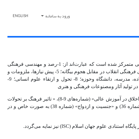
ورود به سامانه
ENGLISH
فصلنامه حکمرانی فرهنگ وابسته به دبیرخانه شورای عالی انقلاب فرهنگی از آغاز سال 1387 شروع به کار نموده و بر 11 موضوع اصلی متمرکز شده است که عبارت‌اند از: 1-رصد و مهندسی فرهنگی
کشور؛ 2- آسیب‌شناسی وساماندهی فرهنگ عمومی؛ 3- هنجارها، ارزش‌ها و باورهای معیار و چگونگی تحقق آن؛ 4- حفاظت از دستاوردهای فرهنگی انقلاب در مقابل هجوم بیگانه؛ 5- پیش نیازها، ملزومات و
عوامل مؤثر بر ارتقاء علمی و فرهنگی کشور؛ 6- نقشه جامع علمی کشور؛ 7- تحول و نوسازی نظام آموزش و تربیت کشور: خانواده، مدرسه، دانشگاه وحوزه؛ 8- تحول و ارتقاء علوم انسانی؛ 9-
اخلاق در آموزش عالی»
(شماره‌های 9-8)
، « تاثیر فرهنگ بر تحولات
به صورت خاص و در