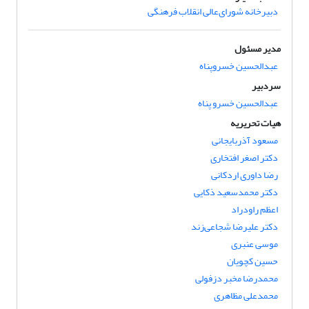
دبیرخانه شورای‌عالی انقلاب فرهنگی
مدیر مسئول
عبدالحسین خسروپناه
سردبیر
عبدالحسین خسرو پناه
هیات تحریریه
مسعود آذربایجانی
دکتر اصغر افتخاری
رضا داوری اردکانی
دکتر محمدسعید ذکایی
اعظم راودراد
دکتر علیرضا شجاعی‌زند
موسی عنبری
حسین کچویان
محمدرضا مخبر دزفولی
محمدعلی مظاهری