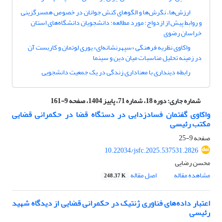
ارزش‌ها، نگرش‌ها و الگوهای کنش جوانان در خصوص همسرگزینی
و روابط پیش از ازدواج؛ مورد مطالعه: دانشجویان دانشگاه‌های استان
خراسان رضوی
واکاوی نظریه فرهنگی «سپهرنشانه‌ای» یوری لوتمان و کاربست آن
در زمینه تحلیل مناسبات میان دین و سینما
رابطه دینداری با معناداری زندگی در یک جمعیت دانشجویی
شماره جاری:
دوره 18، شماره 71، پاییز 1404، صفحه 9-161
واکاوی گفتمان فسادزدایی در دستگاه قضا در حکمرانی قضایی
مکتب رئیسی
صفحه
9-25
10.22034/jsfc.2025.537531.2826
محسن رضایی
مشاهده مقاله
اصل مقاله
248.37 K
اعتبار داده‌های فناوری ژنتیک در حکمرانی قضایی از دیدگاه شهید
رئیسی