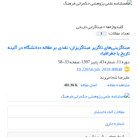
کلیدواژه‌ها =
مبناگراییِ تاریخی
تعداد مقالات:
1
مبناگزینی‌های ناگزیر مبناگریزان؛ نقدی بر مقاله «دانشگاه در آئینه
تاریخ یا جغرافیا»
دوره 11، شماره 43، پاییز 1397، صفحه
33-58
10.22034/jsfc.2018.88848
علیرضا شجاعی‌زند
مشاهده مقاله
اصل مقاله
481.96 K
مقالات آماده انتشار
شماره جاری
شماره‌های پیشین نشریه