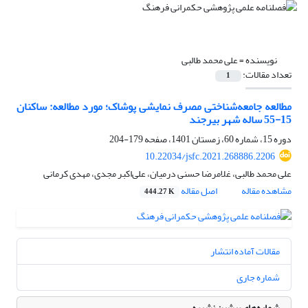
نویسنده =
علی محمد طالبی
تعداد مقالات:
1
مطالعه جامعه‌شناختی مصرف نمایشی پوشاک؛ مورد مطالعه: ساکنان
15-55 ساله شهر بیرجند
دوره 15، شماره 60، زمستان 1401، صفحه
179-204
10.22034/jsfc.2021.268886.2206
علی محمد طالبی، غلامرضا حسنی درمیان، علی‌اکبر مجدی، مهدی کرمانی
مشاهده مقاله
اصل مقاله
444.27 K
مقالات آماده انتشار
شماره جاری
شماره‌های پیشین نشریه