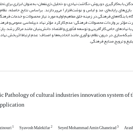
با به‌کارگیری دو روش «نگاشت نهادی» و «تحلیل ذی‌نفعان» به‌عنوان ابزاری برای تحلی
‌های رایانه‌ای، مد و لباس و نوشت‌افزار) می‌پردازند. براساس نتایج حاصله، نظام
ه با بنگاه‌های فرهنگی در زمینه خلق مفاهیم اولیه مورد نیاز محصولات و خدمات فرهنگی
رت مؤثر بر واردات محصولات فرهنگی؛ عدم کارکرد مؤثر نهاد دیپلماسی عمومی و فرهنگی
نهادهای حامی کارآفرینی و توسعه فنّاوری و اقتصاد دانش‌بنیان مانند مراکز رشد، پارک
بکه‌سازی در درون نظام نوآوری مانند اتحادیه‌ها و اصناف؛ عدم ارتباط اثربخش نهاده
لیغ و ترویج صنایع فرهنگی.
c Pathology of cultural industries innovation system of 
pplication
1
2
3
zinouri
Syavosh Malekifar
Seyed Mohammad Amin Ghaneirad
Aras