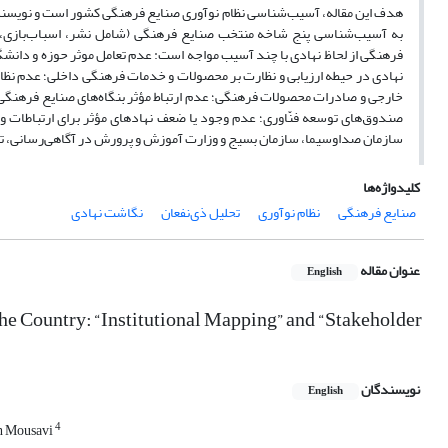
هدف این مقاله، آسیب‌شناسی نظام نوآوری صنایع فرهنگی کشور است و نویسندگان 
به آسیب‌شناسی پنج شاخه منتخب صنایع فرهنگی (شامل نشر، اسباب‌بازی، بازی
فرهنگی از لحاظ نهادی با چند آسیب مواجه است: عدم تعامل موثر حوزه و دانشگا
نهادی در حیطه ارزیابی و نظارت بر محصولات و خدمات فرهنگی داخلی؛ عدم نظا
خارجی و صادرات محصولات فرهنگی؛ عدم ارتباط مؤثر بنگاه‌های صنایع فرهنگی با 
صندوق‌های توسعه فنّاوری؛ عدم وجود یا ضعف نهادهای مؤثر برای ارتباطات و ش
سازمان صداوسیما، سازمان بسیج و وزارت آموزش و پرورش در آگاهی‌رسانی، تب
کلیدواژه‌ها
صنایع فرهنگی
نظام نوآوری
تحلیل ذی‌نفعان
نگاشت نهادی
عنوان مقاله
English
the Country: “Institutional Mapping” and “Stakeholder
نویسندگان
English
4
h Mousavi