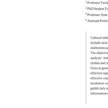
1
Professor, Facu
2
PhD Student, Fut
3
Professor, State
4
Assistant Profes
Cultural ind
include such 
institutions a
The objective
analysis" met
clothes and s
firms in gene
effective sup
effective co
incubators, 
guilds, lack 
information d