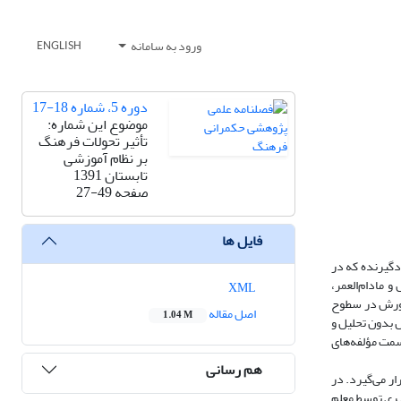
ورود به سامانه
ENGLISH
دوره 5، شماره 18-17
موضوع این شماره:
تأثیر تحولات فرهنگ
بر نظام آموزشی
تابستان 1391
صفحه
27-49
فایل ها
دگیرنده که در
و مادام‌العمر،
XML
پرورش در سطوح
اصل مقاله
1.04 M
 بدون تحلیل و
سمت مؤلفه‌های
هم رسانی
ر می‌گیرد. در
یری توسط معلم