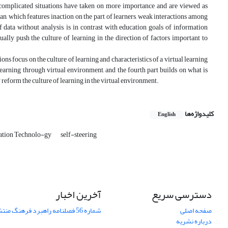
n complicated situations have taken on more importance and are viewed as
ran, which features inaction on the part of learners, weak interactions among
 data without analysis, is in contrast with education goals of information
ually push the culture of learning in the direction of factors important to
ions focus on the culture of learning and characteristics of a virtual learning
earning through virtual environment, and the fourth part builds on what is
ly reform the culture of learning in the virtual environment.
کلیدواژه‌ها
English
ation Technolo-gy
self-steering
دسترسی سریع
آخرین اخبار
صفحه اصلی
شماره 56 فصلنامه راهبرد فرهنگ منتشر شد
درباره نشریه