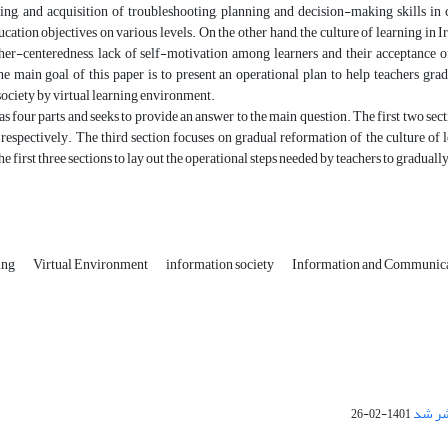
ning, and acquisition of troubleshooting, planning and decision-making skills i
cation objectives on various levels. On the other hand, the culture of learning in I
cher-centeredness, lack of self-motivation among learners and their acceptance of
he main goal of this paper is to present an operational plan to help teachers grad
ociety by virtual learning environment.
has four parts and seeks to provide an answer to the main question. The first two sect
espectively. The third section focuses on gradual reformation of the culture of l
he first three sections to lay out the operational steps needed by teachers to gradual
ing
Virtual Environment
information society
Information and Communic
1401-02-26