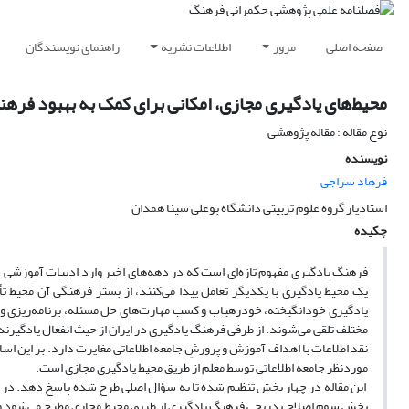
صفحه اصلی
مرور
اطلاعات نشریه
راهنمای نویسندگان
محیط‌های یادگیری مجازی، امکانی برای کمک به بهبود فره
نوع مقاله : مقاله پژوهشی
نویسنده
فرهاد سراجی
استادیار گروه علوم تربیتی دانشگاه بوعلی سینا همدان
چکیده
فرهنگ یادگیری مفهوم تازه‌ای است که در دهه‌های اخیر وارد ادبیات آموزشی ش
یک محیط یادگیری با یکدیگر تعامل پیدا می‌کنند، از بستر فرهنگی آن محیط تأثی
یادگیری خودانگیخته، خودرهیاب و کسب مهارت‌های حل مسئله، برنامه‌ریزی و 
مختلف تلقی می‌شوند. از طرفی فرهنگ یادگیری در ایران از حیث انفعال یادگیر
نقد اطلاعات با اهداف آموزش و پرورشِ جامعه اطلاعاتی مغایرت دارد. بر این ا
موردنظر جامعه اطلاعاتی توسط معلم از طریق محیط یادگیری مجازی است.
این مقاله در چهار بخش تنظیم شده تا به سؤال اصلی طرح شده پاسخ دهد. در 
بخش سوم اصلاح تدریجی فرهنگ یادگیری از طریق محیط مجازی مطرح می‌شود و د