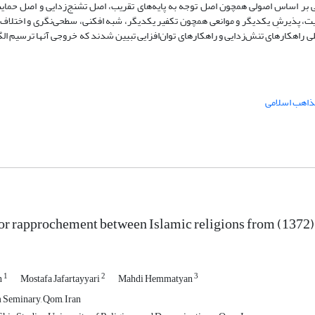
 بر اساس اصولی همچون اصل توجه به پایه‌های تقریب، اصل تشنج‌زدایی و اصل حمایت
، پذیرشِ یکدیگر و موانعی همچون تکفیر یکدیگر، شبه افکنی، سطحی‌نگری و اختلاف
هکارهای تنش‌زدایی و راهکارهای توان‌افزایی تبیین شدند که خروجی آنها ترسیم الگ
ذاهب اسلامی
for rapprochement between Islamic religions from (1372)
1
2
3
n
Mostafa Jafartayyari
Mahdi Hemmatyan
 Seminary, Qom, Iran