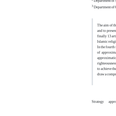
Department of S
3
Department of Q
The aim of th
and to presen
finally 13 ar
Islamic religi
In the fourth 
of approxima
approximation
righteousness
to achieve th
draw a compre
Strategy
appro