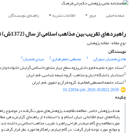
صفحه اصلی
مرور
اطلاعات نشریه
راهنمای نویسندگان
راهبردهای تقریب بین مذاهب اسلامی از سال (1372ش) تا (1389ش) و ارائه یک راهبرد جامع
نوع مقاله : مقاله پژوهشی
نویسندگان
3
2
1
هادی همتیان سورکی
مصطفی جعفرطیاری
مهدی همتیان
1
استاد حوزه علمیه قم و دانش‌پژوه سطح چهار مشاوره اسلامی گرایش خانواده و ازدو
2
استادیار دانشگاه ادیان و مذاهب، گروه شیعه شناسی، قم، ایران
3
استاد جامعه المصطفی العالمیة، گروه قرآن و حقوق، قم، ایران
10.22034/jsfc.2026.452822.2659
چکیده
موردمطالعه پنج گام مهم در طراحی راهبرد تقریب مذاهب اسلامی برداشته شد؛
و موانع مورد توجه قرار گرفت؛ در گام چهارم، راهکارها مورد نظر قرار گرفت 