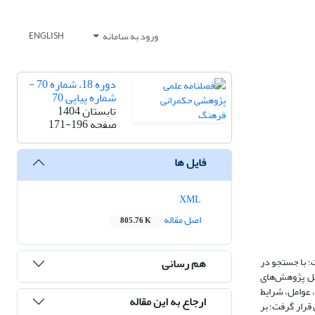
ورود به سامانه
ENGLISH
دوره 18، شماره 70 -
شماره پیاپی 70
تابستان 1404
صفحه
171-196
فایل ها
XML
اصل مقاله
805.76 K
 تا 1389 ش و ارائه یک راهبرد جامع است؛ با جستجو در
هم رسانی
هش انتخاب شد. بر اساس تحلیل پژوهش‌های
 عوامل، شرایط
ارجاع به این مقاله
قرار گرفت؛ بر