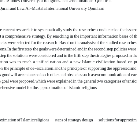
hia Studies, ,University of Religions and Denominations. Qom, Iran
uran and Law, Al-Mustafa International University, Qom, Iran
e current research is to systematically study the researches conducted on the issu
t a comprehensive strategy; By searching in the important information bases of th
ticles were selected for the research. Based on the analysis of the studied researche
ons; In the first step, the goals were determined and in the second step, policies were
step, the solutions were considered, and in the fifth step, the strategies proposed in
tion was to reach a unified nation and a new Islamic civilization based on pri
, the principle of de-escalation, and the principle of supporting the oppressed and a
, goodwill, acceptance of each other and obstacles such as excommunication of each
e goal were proposed, which were explained in the general two categories of tensi
hensive model for the approximation of Islamic religions.
ximation of Islamic religions
steps of strategy design
solutions for approxima