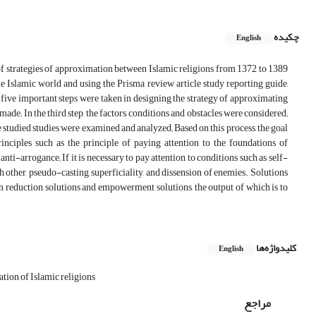
چکیده
English
e of strategies of approximation between Islamic religions from 1372 to 1389
e Islamic world and using the Prisma review article study reporting guide,
s, five important steps were taken in designing the strategy of approximating
 made; In the third step, the factors, conditions and obstacles were considered;
 the studied studies were examined and analyzed; Based on this process, the goal
nciples such as the principle of paying attention to the foundations of
nti-arrogance; If it is necessary to pay attention to conditions such as self-
 other, pseudo-casting, superficiality, and dissension of enemies. Solutions
on reduction solutions and empowerment solutions, the output of which is to
کلیدواژه‌ها
English
tion of Islamic religions
مراجع