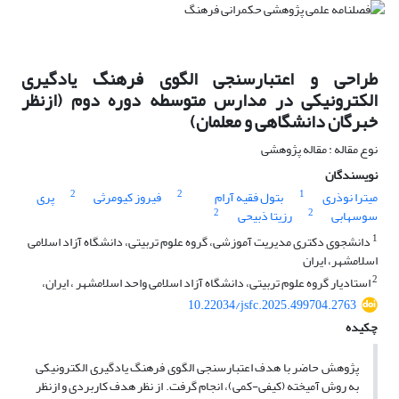
طراحی و اعتبارسنجی الگوی فرهنگ یادگیری
الکترونیکی در مدارس متوسطه دوره دوم (ازنظر
خبرگان دانشگاهی و معلمان)
نوع مقاله : مقاله پژوهشی
نویسندگان
2
2
1
میترا نوذری
بتول فقیه آرام
فیروز کیومرثی
پری
2
2
سوسهابی
رزیتا ذبیحی
1
دانشجوی دکتری مدیریت آموزشی، گروه علوم تربیتی، دانشگاه آزاد اسلامی
اسلامشهر، ایران
2
استادیار گروه علوم تربیتی، دانشگاه آزاد اسلامی واحد اسلامشهر ، ایران،
10.22034/jsfc.2025.499704.2763
چکیده
پژوهش حاضر با هدف اعتبارسنجی الگوی فرهنگ یادگیری الکترونیکی
به روش آمیخته (کیفی-کمی)، انجام گرفت. از نظر هدف کاربردی و ازنظر