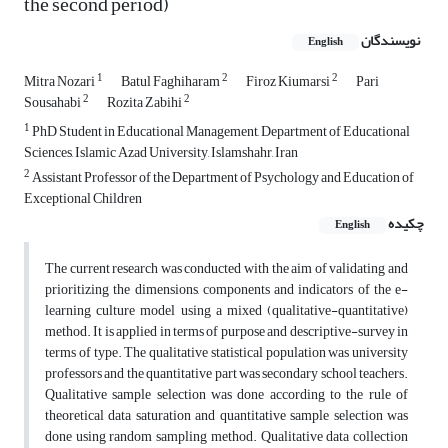
the second period)
نویسندگان
English
1
2
2
Mitra Nozari
Batul Faghiharam
Firoz Kiumarsi
Pari
2
2
Sousahabi
Rozita Zabihi
1
PhD Student in Educational Management, Department of Educational
Sciences, Islamic Azad University, Islamshahr, Iran
2
Assistant Professor of the Department of Psychology and Education of
Exceptional Children
چکیده
English
The current research was conducted with the aim of validating and
prioritizing the dimensions, components and indicators of the e-
learning culture model using a mixed (qualitative-quantitative)
method. It is applied in terms of purpose and descriptive-survey in
terms of type. The qualitative statistical population was university
professors and the quantitative part was secondary school teachers.
Qualitative sample selection was done according to the rule of
theoretical data saturation and quantitative sample selection was
done using random sampling method. Qualitative data collection