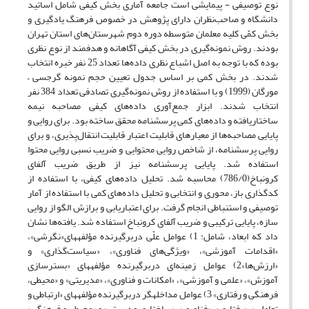
نوع توصیفی - پیمایشی است جامعه آماری بخش کیفی شامل اساتید
دانشگاه و صاحب‌نظران دارای پژوهش در خصوص فرهنگ یادگیری و
بخش کمّی کلیه معلمان متوسطه دوره دوم شهرستان‌های استان تهران
بودند. روش نمونه‌گیری در بخش کیفی آگاهانه و هدفمند از نوع نظری
بوده که با توجه به اصل اشباع نظری داده‌ها تعداد 25 نفر خبره انتخاب
شدند. در بخش کمی بر اساس جدول تعیین حجم نمونه گرجسی –
مورگان
(1999) و با استفاده از روش نمونه‌گیری تصادفی تعداد 384 نفر
انتخاب شدند. ابزار جمع‌آوری داده‌های کیفی مصاحبه نیمه
ساختاریافته و داده‌های کمی پرسشنامه محقق ساخته بود. برای روایی و
پایایی مصاحبه‌ها از معیارهای قابلیت اعتبار قابلیت انتقال‌پذیری، و برای
روایی پرسشنامه، از شاخص­ روایی محتوایی و ضریب نسبی روایی محتوا
استفاده شد. پایایی پرسشنامه نیز از طریق ضریب آلفای
کرونباخ(786/0) محاسبه شد. تحلیل داده‌های کیفی، با استفاده از
کدگذاری باز، محوری و انتخابی و تحلیل داده‌های کمی با استفاده از آمار
توصیفی و استنباطی انجام گرفت. برای اعتباریابی و برازش الگو از روایی
سازه، پایایی ترکیبی و ضریب آلفای کرونباخ استفاده شد. یافته‌ها نشان
داد که ابعاد، شامل: 1) عوامل علّی دربرگیرنده مؤلفه‎های«نگرشی»،
«اقدامات آموزشی»، «ویژگی‌های فناوری»، «سیاست‌گذاری» و
«ارزش‌ها»2) عوامل زمینه‌ای دربرگیرنده مؤلفه‎های «بسترسازی
آموزش»، «علمی و آموزشی»، «امکانات و فناوری»، «مدیریتی» و «محیطی،
فرهنگی و رفتاری» 3) عوامل مداخله­گر دربرگیرنده مؤلفه‎های «ارتباطی و
تعاملی»، «رفتاری»، «فناوری»، «ساختاری مدیریتی» و «محیطی و فرهنگی»