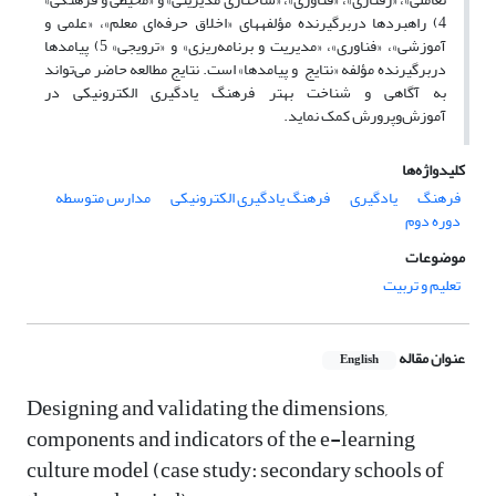
4) راهبردها دربرگیرنده مؤلفه‎های «اخلاق حرفه‌ای معلم»، «علمی و
آموزشی»، «فناوری»، «مدیریت و برنامه‌ریزی» و «ترویجی» 5) پیامدها
دربرگیرنده مؤلفه‎ «نتایج و پیامدها» است. نتایج مطالعه حاضر می‌تواند
به آگاهی و شناخت بهتر فرهنگ یادگیری الکترونیکی در
آموزش‌وپرورش کمک نماید.
کلیدواژه‌ها
فرهنگ
یادگیری
فرهنگ یادگیری الکترونیکی
مدارس متوسطه
دوره دوم
موضوعات
تعلیم و تربیت
عنوان مقاله
English
Designing and validating the dimensions,
components and indicators of the e-learning
culture model (case study: secondary schools of