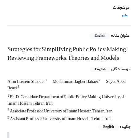
موضوعات
علم
عنوان مقاله
English
Strategies for Simplifying Public Policy Making:
Reviewing Frameworks, Theories and Models
نویسندگان
English
1
2
AmirHossein Shaddel
MohammadBagher Babaei
SeyedAbed
3
Reaei
1
Ph.D. Candidate, Department of Public Policy Making, University of
Imam Hossein, Tehran, Iran
2
Associate Professor, University of Imam Hossein, Tehran, Iran
3
Assistant Professor, University of Imam Hossein, Tehran, Iran
چکیده
English