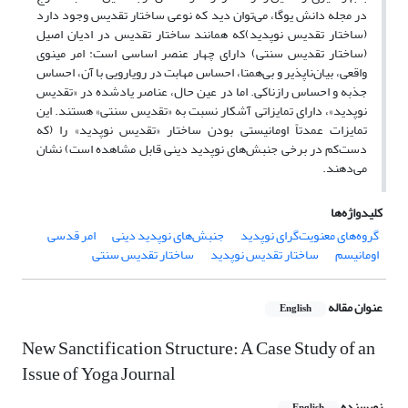
در مجله دانش یوگا، می‌توان دید که نوعی ساختار تقدیس وجود دارد
(ساختار تقدیس نوپدید)که همانند ساختار تقدیس در ادیان اصیل
(ساختار تقدیس سنتی) دارای چهار عنصر اساسی است: امر مینوی
واقعی، بیان‌ناپذیر و بی‌همتا، احساس مهابت در رویارویی با آن، احساس
جذبه و احساس رازناکی. اما در عین حال، عناصر یادشده در «تقدیس
نوپدید»، دارای تمایزاتی آشکار نسبت به «تقدیس سنتی» هستند. این
تمایزات عمدتاً اومانیستی بودن ساختار «تقدیس نوپدید» را (که
دست‌کم در برخی جنبش‌های نوپدید دینی قابل مشاهده است) نشان
می‌دهند.
کلیدواژه‌ها
گروه‌های معنویت‌گرای نوپدید
جنبش‌های نوپدید دینی
امر قدسی
اومانیسم
ساختار تقدیس نوپدید
ساختار تقدیس سنتی
عنوان مقاله
English
New Sanctification Structure: A Case Study of an
Issue of Yoga Journal
نویسنده