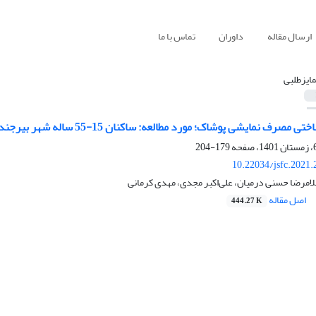
ارسال مقاله
داوران
تماس با ما
مایزطلبی
 مصرف نمایشی پوشاک؛ مورد مطالعه: ساکنان 15-55 ساله شهر بیرجند
179-204
10.22034/jsfc.2021
لامرضا حسنی درمیان، علی‌اکبر مجدی، مهدی کرمانی
اصل مقاله
444.27 K