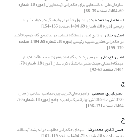
سازمان ملل: دلالت‌هایی برای حکمرانی آینده ایران
[دوره 18، شماره
69، 1404، صفحه 39-68]
اسماعیلی، محمد مهدی
اصول حکمرانی فرهنگی در دولت شهید
رئیسی
[دوره 18، شماره 69، 1404، صفحه 135-154]
امینی، جلال
واکاوی تحول دستگاه قضایی در بیانیه ی گام دوم با تأکید
بر حکمرانی قضایی شهید رئیسی
[دوره 18، شماره 69، 1404، صفحه
179-199]
امینی باغ، علی
بررسی پدیدارنگارانه‌ی مفهوم تربیت اقتصادی از
دیدگاه اعضای هیئت علمی دانشگاه کردستان
[دوره 18، شماره 70،
1404، صفحه 63-92]
ج
جعفرطیاری، مصطفی
راهبردهای تقریب بین مذاهب اسلامی از سال
(1372ش) تا (1389ش) و ارائه یک راهبرد جامع
[دوره 18، شماره 70،
1404، صفحه 171-196]
ح
حسن آبادی، محمدرضا
سیمای حکمرانی مطلوب دراندیشه آیت الله
رئیسی
[دوره 18، شماره 71، 1404، صفحه 119-161]