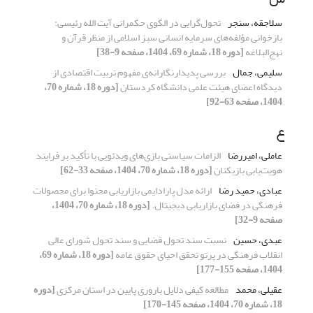
سلاجقه، سنجر
تحول‌گرایی در الگوی حکمرانی آیت الله رئیسی:
بازخوانی مؤلفه‌های سرمایه انسانی سبز اسلامی از منظر قرآن و
نهج‌البلاغه
[دوره 18، شماره 69، 1404، صفحه 9-38]
سلیمی، جمال
بررسی پدیدارنگارانه‌ی مفهوم تربیت اقتصادی از
دیدگاه اعضای هیئت علمی دانشگاه کردستان
[دوره 18، شماره 70،
1404، صفحه 63-92]
ع
عاملی، امیررضا
الزامات سیاستی بازی‌های ویدئویی با تأکید بر فرایند
هویت‌یابی بازیکنان
[دوره 18، شماره 70، 1404، صفحه 33-62]
عبادی، حمید رضا
ارائه مدل پارادایمی بازاریابی محتوا برای محصولات
فرهنگی در فضای بازاریابی دیجیتال.
[دوره 18، شماره 70، 1404،
صفحه 9-32]
عبدی، حسین
نسبت سند تحول قضایی و سند تحول شورای عالی
انقلاب فرهنگی در پرتو تحقق احیای حقوق عامه
[دوره 18، شماره 69،
1404، صفحه 155-177]
عقیلی، محمد
مطالعه کیفی دلایل باروری پایین در استان مرکزی
[دوره
18، شماره 70، 1404، صفحه 145-170]