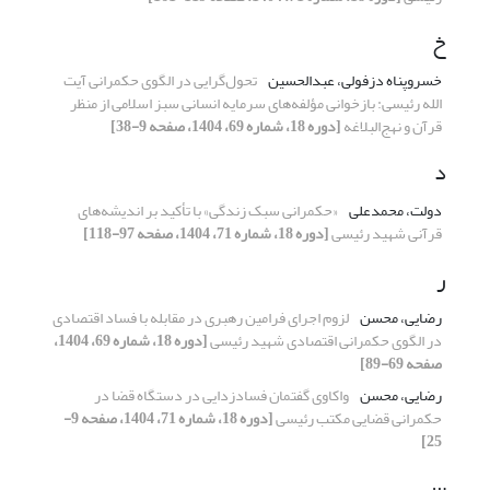
خ
خسروپناه دزفولی، عبدالحسین
تحول‌گرایی در الگوی حکمرانی آیت
الله رئیسی: بازخوانی مؤلفه‌های سرمایه انسانی سبز اسلامی از منظر
قرآن و نهج‌البلاغه
[دوره 18، شماره 69، 1404، صفحه 9-38]
د
دولت، محمدعلی
«حکمرانی سبک زندگی» با تأکید بر اندیشه‌های
قرآنی شهید رئیسی
[دوره 18، شماره 71، 1404، صفحه 97-118]
ر
رضایی، محسن
لزوم اجرای فرامین رهبری در مقابله با فساد اقتصادی
در الگوی حکمرانی اقتصادی شهید رئیسی
[دوره 18، شماره 69، 1404،
صفحه 69-89]
رضایی، محسن
واکاوی گفتمان فسادزدایی در دستگاه قضا در
حکمرانی قضایی مکتب رئیسی
[دوره 18، شماره 71، 1404، صفحه 9-
25]
س