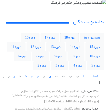
نمایه نویسندگان
همه دوره ها
دوره 18
دوره 17
دوره 16
دوره 15
دوره 14
دوره 13
دوره 12
دوره 11
دوره 10
دوره 9
دوره 8
دوره 7
دوره 6
دوره 5
دوره 4
دوره 3
دوره 2
همه
آ
ا
ب
پ
ت
ث
ج
چ
ح
خ
د
ذ
ر
ز
ژ
ا
احتشامی، علی
اقدام و عمل دولت سیزدهم در ناکارآمدسازی
(مدظله‌العالی)
تحریم‌ها مبتنی بر اقتصاد مقاومتی ابلاغی مقام معظم رهبری
[دوره 18، شماره 69، 1404، صفحه 91-134]
احدیان، مریم
تحلیل گفتمان انتقادی سخنرانی‌های شهید رئیسی در