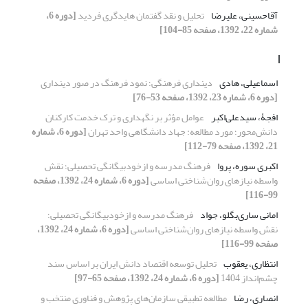
آقاحسینی، علیرضا
تحلیل و نقد گفتمان هایدگری فردید
[دوره 6،
شماره 22، 1392، صفحه 85-104]
ا
اسماعیلی، هادی
دینداری فرهنگی؛ نمود فرهنگ در صور دینداری
[دوره 6، شماره 23، 1392، صفحه 53-76]
افجۀ، سیدعلی‌اکبر
عوامل مؤثر بر نگهداری و ترک خدمت کارکنان
دانش‌محور؛ مورد مطالعه: جهاد دانشگاهی واحد تهران
[دوره 6، شماره
21، 1392، صفحه 79-112]
اکبری سوره، پروا
فرهنگ مدرسه و ازخودبیگانگی تحصیلی؛ نقش
واسطه نیازهای روان‌شناختی اساسی
[دوره 6، شماره 24، 1392، صفحه
99-116]
امانی ساری‌بگلو، جواد
فرهنگ مدرسه و ازخودبیگانگی تحصیلی؛
نقش واسطه نیازهای روان‌شناختی اساسی
[دوره 6، شماره 24، 1392،
صفحه 99-116]
انتظاری، یعقوب
تحلیل توسعه اقتصاد دانش ایران بر اساس سند
چشم‌انداز 1404
[دوره 6، شماره 24، 1392، صفحه 65-97]
انصاری، رضا
مطالعه تطبیقی سازمان‌های پژوهش و فناوری منتخب و