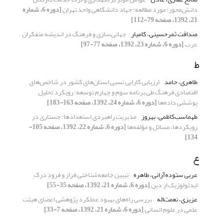
دانش‌محور؛ مورد مطالعه: جهاد دانشگاهی واحد تهران
[دوره 6، شماره
21، 1392، صفحه 79-112]
صداقت ثمرحسینی، کامیار
جهانی‌سازی و فرهنگ در اندیشه متفکران
عرب
[دوره 6، شماره 23، 1392، صفحه 77-97]
ط
طاهری، حامد
ارزیابی کارایی نسبی استان‌های کشور در شاخص‌های
اقتصادی فرهنگ طی برنامه سوم و چهارم توسعه؛ رویکرد تحلیل
پوششی داده‌ها
[دوره 6، شماره 24، 1392، صفحه 163-183]
طهماسب‌کاظمی، بهروز
مدیریت راهبردی استعدادها؛ جستاری در
رویکردها، مسائل و مؤلفه‌ها
[دوره 6، شماره 22، 1392، صفحه 105-
134]
ع
عربی ستوده‌آرانی، طاهره
تبیین جامعه‌شناختی فراز و فرودِ درک
ایدئولوژیک از دین
[دوره 6، شماره 21، 1392، صفحه 35-55]
عزیزی، نعمت‌اله
بررسی راه‌های بهبود عملکرد پژوهشی اعضای هیئت
علمی در علوم انسانی
[دوره 6، شماره 21، 1392، صفحه 7-33]