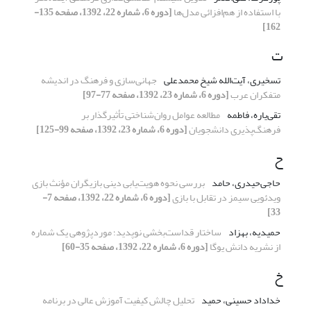
با استفاده از هم‌افزائی مدل‌ها
[دوره 6، شماره 22، 1392، صفحه 135-
162]
ت
تسخیری، آیت‌الله شیخ محمدعلی
جهانی‌سازی و فرهنگ در اندیشه
متفکران عرب
[دوره 6، شماره 23، 1392، صفحه 77-97]
تقی‌یاره، فاطمه
مطالعه عوامل روان‌شناختی تأثیرگذار بر
فرهنگ‌پذیری دانشجویان
[دوره 6، شماره 23، 1392، صفحه 99-125]
ح
حاجی‌حیدری، حامد
بررسی نحوه هویت‌یابی دینی بازیگران مؤنث بازی
ویدئویی سیمز در تقابل با بازی
[دوره 6، شماره 22، 1392، صفحه 7-
33]
حمیدیه، بهزاد
ساختار قداست‌بخشی نوپدید؛ موردپژوهی یک شماره
از نشریه دانش یوگا
[دوره 6، شماره 22، 1392، صفحه 35-60]
خ
خداداد حسینی، حمید
تحلیل چالش کیفیت آموزش عالی در برنامه