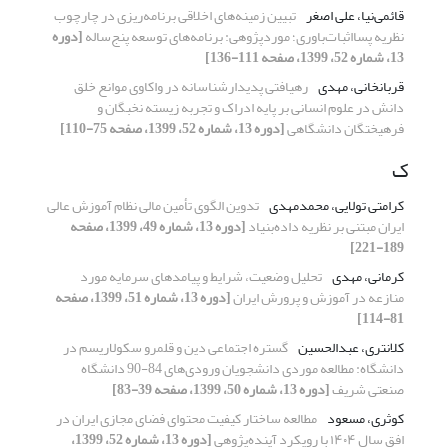
قائمی‌نیا، علی اصغر
تبیین زمینه‌های اخلاقی برنامه‌ریزی در چارچوب
نظریه‌ پسااثبات‌باوری؛ موردپژوهی: برنامه‌های توسعه‌ پنج‌ساله
[دوره
13، شماره 52، 1399، صفحه 111-136]
قربانخانی، مهدی
رهیافتی پدیدارشناسانه در واکاوی موانع خلق
دانش در علوم انسانی بر پایه ادراک و تجربه زیسته نخبگان و
فرهیختگان دانشگاهی
[دوره 13، شماره 52، 1399، صفحه 75-110]
ک
کرامتی تولایی، محمدمهدی
تدوین الگوی تأمین مالی نظام آموزش عالی
ایران مبتنی بر نظریه داده‌بنیاد
[دوره 13، شماره 49، 1399، صفحه
189-221]
کرمانی، مهدی
تحلیل وضعیت، شرایط و پیامد‌های سرمایه مورد
منازعه در آموزش و پرورش ایران
[دوره 13، شماره 51، 1399، صفحه
81-114]
کلانتری، عبدالحسین
گستره اجتماعی دین و قلمرو سکولاریسم در
دانشگاه: مطالعه موردی دانشجویان ورودی‌های 84-90 دانشگاه
صنعتی شریف
[دوره 13، شماره 50، 1399، صفحه 39-83]
کوثری، مسعود
مطالعه‌ ساختار کیفیت محتوای فضای مجازی ایران در
افق سال ۱۴۰۴ با رویکرد آینده‌پژوهی
[دوره 13، شماره 52، 1399،