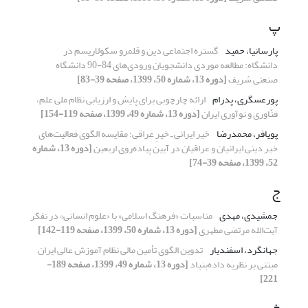
پ
پارسانیا، حمید
گستره اجتماعی دین و قلمرو سکولاریسم در
دانشگاه: مطالعه موردی دانشجویان ورودی‌های 84-90 دانشگاه
صنعتی شریف
[دوره 13، شماره 50، 1399، صفحه 39-83]
پورعسگری، پدرام
ارائه چارچوبی برای پایش و ارزیابی نظام ملی علم،
فنّاوری و نوآوری ایران
[دوره 13، شماره 49، 1399، صفحه 119-154]
پویافر، محمدرضا
خیر ایرانی ـ خیرِ عراقی؛ مقایسه الگوی فعالیت‌های
خیر دینی ایرانیان و عراقیان در آیین پیاده‌روی اربعین
[دوره 13، شماره
52، 1399، صفحه 39-74]
ج
جمشیدی، مهدی
مناسبات «فرهنگ اسلامی» با «علوم انسانی» در تفکر
آیت‌الله مرتضی مطهری
[دوره 13، شماره 50، 1399، صفحه 119-142]
جهانگرد، اسفندیار
تدوین الگوی تأمین مالی نظام آموزش عالی ایران
مبتنی بر نظریه داده‌بنیاد
[دوره 13، شماره 49، 1399، صفحه 189-
221]
خ