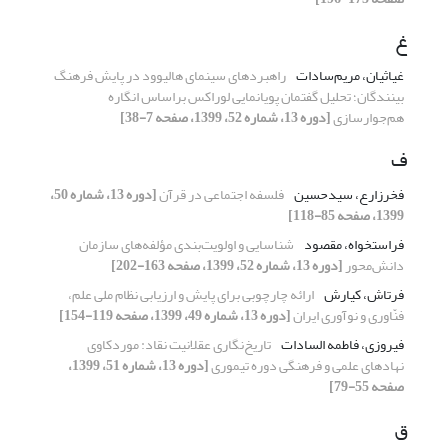
غ
غیاثیان، مریم‌سادات
راهبرد‌های سینمای هالیوود در پایش فرهنگ
بینندگان؛ تحلیل‌ گفتمان پویانمایی لوراکس براساس انگاره
هم‌جوارسازی
[دوره 13، شماره 52، 1399، صفحه 7-38]
ف
فخرزارع، سیدحسین
فلسفه اجتماعی در قرآن
[دوره 13، شماره 50،
1399، صفحه 85-118]
فراستخواه، مقصود
شناسایی و اولویت‌بندی مؤلفه‌های سازمان
دانش‌محور
[دوره 13، شماره 52، 1399، صفحه 163-202]
فرتاش، کیارش
ارائه چارچوبی برای پایش و ارزیابی نظام ملی علم،
فنّاوری و نوآوری ایران
[دوره 13، شماره 49، 1399، صفحه 119-154]
فیروزی، فاطمه السادات
تاریخ‌نگاری عقلانیت نقاد: موردکاوی
نهاد‌های علمی و فرهنگی دوره تیموری
[دوره 13، شماره 51، 1399،
صفحه 55-79]
ق