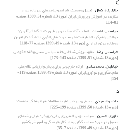
خالق پناه، کمال
تحلیل وضعیت، شرایط و پیامد‌های سرمایه مورد
منازعه در آموزش و پرورش ایران
[دوره 13، شماره 51، 1399، صفحه
81-114]
خراسانی، اباصلت
انقلاب آکادمیک دوم و ظهور دانشگاه کارآفرین؛
خوانش واقع‌گرایانه ظرفیت‌ها و محدویت‌های الگوی دانشگاه کارآفرین
به‌مثابه موتور نوآوری
[دوره 13، شماره 49، 1399، صفحه 77-118]
خراسانی، رضا
تفاوت روش‌شناختی فقه سیاسی سنتی و فقه حکومتی
[دوره 13، شماره 51، 1399، صفحه 143-173]
خیاطیان، محمدصادق
ارائه چارچوبی برای پایش و ارزیابی نظام ملی
علم، فنّاوری و نوآوری ایران
[دوره 13، شماره 49، 1399، صفحه 119-
154]
د
دادخواه، مهدی
معرفی و ارزیابی نظریه مطالعات فرافرهنگی هافستد
[دوره 13، شماره 50، 1399، صفحه 199-225]
داوری، حسین
سیاست و برنامه ریزی زبانی: رویکرد میان رشته ای
مغفول در حوزه سیاستگذاری های کلان فرهنگی و آموزشی کشور
[دوره 13، شماره 49، 1399، صفحه 7-35]