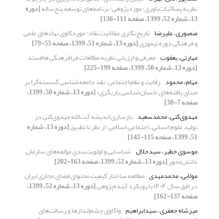
نظریه‌ پسااثبات‌باوری؛ موردپژوهی: برنامه‌های توسعه‌ پنج‌ساله
[دوره
13، شماره 52، 1399، صفحه 111-136]
منصوری، علیرضا
تاریخ‌نگاری عقلانیت نقاد: موردکاوی نهاد‌های علمی
و فرهنگی دوره تیموری
[دوره 13، شماره 51، 1399، صفحه 55-79]
مهارتی، یعقوب
معرفی و ارزیابی نظریه مطالعات فرافرهنگی هافستد
[دوره 13، شماره 50، 1399، صفحه 199-225]
مهام، محمود
رقابت و نظم اجتماعی؛ نقد جامعه‌‏شناسی گسسته‌‏گرا بر
مبنای یافته‏‌های «انسان‌‏شناسی یاریگری»
[دوره 13، شماره 50، 1399،
صفحه 7-38]
مهدوی‌کنی، محمدسعید
بازسازی اندیشه آیت‌الله مهدوی‌کنی در
تولید علوم انسانی ـ اجتماعی اسلامی؛ از نظر تا تطبیق
[دوره 13، شماره
51، 1399، صفحه 115-142]
موسوی خطیر، سیدجلال
شناسایی و اولویت‌بندی مؤلفه‌های سازمان
دانش‌محور
[دوره 13، شماره 52، 1399، صفحه 163-202]
مولایی، محمدمهدی
مطالعه‌ ساختار کیفیت محتوای فضای مجازی ایران
در افق سال ۱۴۰۴ با رویکرد آینده‌پژوهی
[دوره 13، شماره 52، 1399،
صفحه 137-162]
میرشاه جعفری، سیدابراهیم
واکاوی چشم‌انداز‌ها و رسالت‌های