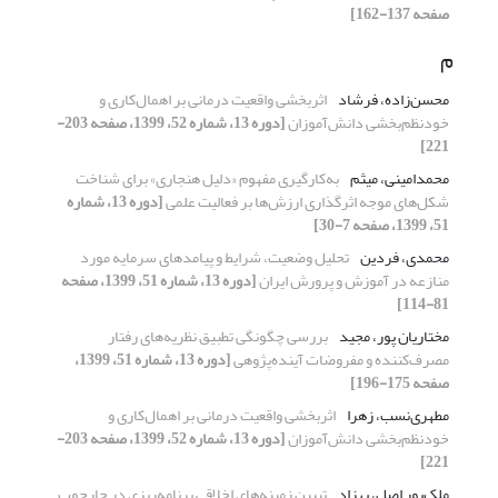
صفحه 137-162]
م
محسن‌زاده، فرشاد
اثربخشی واقعیت درمانی بر اهمال‌کاری و
خودنظم‌بخشی دانش‌آموزان
[دوره 13، شماره 52، 1399، صفحه 203-
221]
محمدامینی، میثم
به‌کارگیری مفهوم «دلیل هنجاری» برای شناخت
شکل‌های موجه اثرگذاری ارزش‌ها بر فعالیت علمی
[دوره 13، شماره
51، 1399، صفحه 7-30]
محمدی، فردین
تحلیل وضعیت، شرایط و پیامد‌های سرمایه مورد
منازعه در آموزش و پرورش ایران
[دوره 13، شماره 51، 1399، صفحه
81-114]
مختاریان پور، مجید
بررسی چگونگی تطبیق نظریه‌های رفتار
مصرف‌کننده و مفروضات آینده‌پژوهی
[دوره 13، شماره 51، 1399،
صفحه 175-196]
مطهری‌نسب، زهرا
اثربخشی واقعیت درمانی بر اهمال‌کاری و
خودنظم‌بخشی دانش‌آموزان
[دوره 13، شماره 52، 1399، صفحه 203-
221]
ملک‌پور اصل، بهزاد
تبیین زمینه‌های اخلاقی برنامه‌ریزی در چارچوب