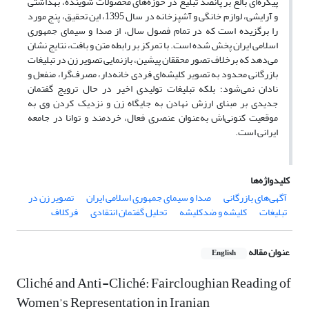
پیکره‌ای بالغ بر پانصد تبلیغ در حوزه‌های‌ محصولات شوینده، بهداشتی
و آرایشی، لوازم خانگی و آشپزخانه در سال 1395، این تحقیق، پنج مورد
را برگزیده است که در تمام فصول سال، از صدا و سیمای جمهوری
اسلامی ایران پخش شده ‌است. با تمرکز بر رابطه متن و بافت، نتایج نشان
می‌‌دهد که برخلاف تصور محققان پیشین، بازنمایی تصویر زن در تبلیغات
بازرگانی محدود به تصویر کلیشه‌ای ‌فردی خانه‌‌دار، مصرف‌‌گرا، منفعل و
نادان نمی‌‌شود؛ بلکه تبلیغات تولیدی اخیر در حال ترویج گفتمان
جدیدی بر مبنای ارزش نهادن به جایگاه زن و نزدیک کردن وی به
موقعیت کنونی‌‌اش به‌عنوان عنصری فعال، خردمند و توانا در جامعه
ایرانی است.
کلیدواژه‌ها
آگهی‌‌های‌ بازرگانی
صدا و سیمای جمهوری اسلامی ایران
تصویر زن در
تبلیغات
کلیشه و ضدکلیشه
تحلیل گفتمان انتقادی
فرکلاف
عنوان مقاله
English
Cliché and Anti-Cliché: Faircloughian Reading of
Women’s Representation in Iranian