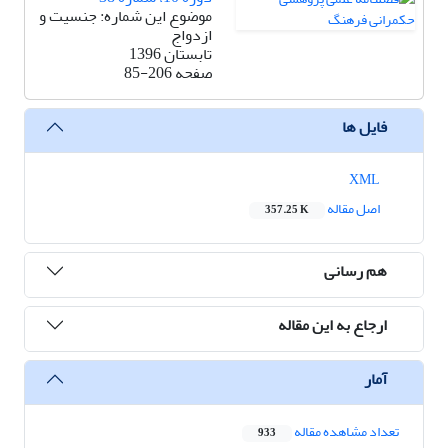
موضوع این شماره:‌ جنسیت و
ازدواج
تابستان 1396
صفحه
85-206
فایل ها
XML
اصل مقاله
357.25 K
هم رسانی
ارجاع به این مقاله
آمار
تعداد مشاهده مقاله
933