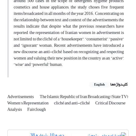
around 500 cases in the scope of detergents, hygiene products,
cosmetics and house appliances, the study choses five frequent
items broadcasted in all months of the year 2016. Concentrating on
the relationship between text and context of the advertisements, the
results indicate that despite what the previous researchers have
reported, the representation of Iranian women in advertisement is
not limited to the cliché of a “housekeeper”, “consumerist”, “passive”
and “ignorant” woman. Recent advertisements have introduced a
new discourse, an anti-cliché, based on recognizing and respecting
women and valuing their new position in the country as an “active”,
“wise” and “powerful” human.
کلیدواژه‌ها
English
Advertisements
The Islamic Republic of Iran Broadcasting (State TV)
Women’s Representation
cliché and anti-cliché
Critical Discourse
Analysis
Fairclough
دوره 10، شماره 38