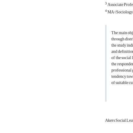
3
Associate Profe
4
MA (Sociology),
The main obje
through distr
the study indi
and definitio
of the social
the responden
professional g
tendency towa
of suitable c
Akers Social Le