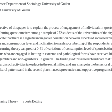
ssor, Department of Sociology, University of Guilan
 University of Guilan
ctive of this paper is to explain the process of engagement of individuals in sports
ibuting questionnaires among a sample of 272 students of the universities of the cit
cate that there is a significant negative correlation between aspects of social learni
n and consumption level and inclination towards sports betting of the respondents. 
 learning theory can predict 0.41 of variations of consumption level of sports betti
ts who are engaged in betting in extreme and pathological forms have received hi
amblers and non-gamblers. In general, The findings of this research indicate that the 
rds such activities take place in the social milieu and any change in the behavioral 
ultural patterns and in the second place it needs preventive and supportive programs f
arning Theory
Sports Betting