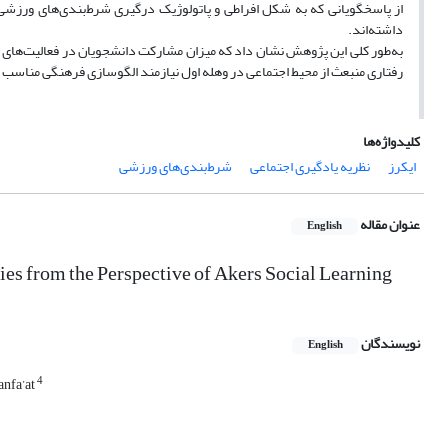
از پاسخگویانی که به شکل افراطی و پاتولوژیک درگیری شرط‌بندی‌‌های ورزشی ه
داشته‌اند.
به‌طور کلی این پژوهش نشان داد که میزان مشارکت دانشجویان در فعالیت‌های شر
رفتاری منبعث از محیط اجتماعی در وهله اول نیازمند الگوسازی فرهنگی مناسب و
کلیدواژه‌ها
ایکرز
نظریه یادگیری اجتماعی
شرط‌بندی‌های ورزشی
عنوان مقاله
English
ies from the Perspective of Akers Social Learning
نویسندگان
English
4
nfa’at