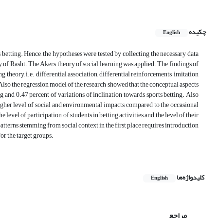
چکیده
English
 betting. Hence, the hypotheses were tested by collecting the necessary data
y of Rasht. The Akers theory of social learning was applied. The findings of
ng theory, i.e. differential association, differential reinforcements, imitation
Also the regression model of the research showed that the conceptual aspects
ng and 0.47 percent of variations of inclination towards sports betting. Also
gher level of social and environmental impacts compared to the occasional
level of participation of students in betting activities and the level of their
patterns stemming from social context in the first place requires introduction
or the target groups.
کلیدواژه‌ها
English
مراجع