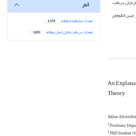
ربازان دریافت
آمار
چنین الگو‌های
تعداد مشاهده مقاله
1,379
تعداد دریافت فایل اصل مقاله
1,691
An Explanat
Theory
Akbar Aliverdin
1
Professor, Depa
2
PhD Student (So