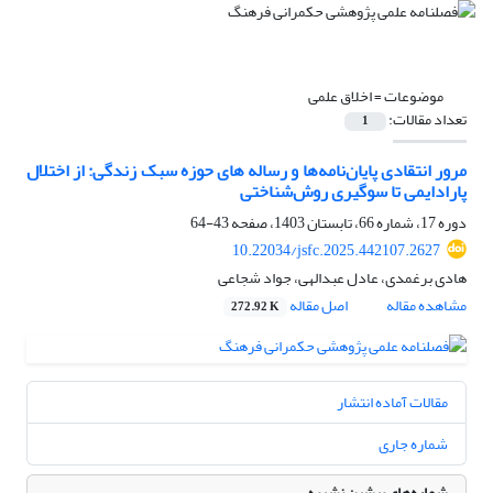
موضوعات =
اخلاق علمی
تعداد مقالات:
1
مرور انتقادی پایان‌نامه‌ها و رساله های حوزه سبک زندگی: از اختلال
پارادایمی تا سوگیری روش‌شناختی
دوره 17، شماره 66، تابستان 1403، صفحه
43-64
10.22034/jsfc.2025.442107.2627
هادی برغمدی، عادل عبدالهی، جواد شجاعی
مشاهده مقاله
اصل مقاله
272.92 K
مقالات آماده انتشار
شماره جاری
شماره‌های پیشین نشریه