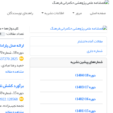
صفحه اصلی
مرور
اطلاعات نشریه
راهنمای نویسندگان
کلیدواژه‌ها =
م
تعداد مقالات:
3
مقالات آماده انتشار
ارائه مدل پاراد
شماره جاری
دوره 18، شماره 70، تابستان 1404، صفحه
.537270.2825
شماره‌های پیشین نشریه
حمید رضا عبادی، ح
مشاهده مقاله
دوره 18 (1404)
برآورد کشش‌ تقا
دوره 17 (1403)
دوره 15، شماره 59، پاییز 1401، صفحه
دوره 16 (1402)
.2022.128568
نجمه نجیب‌زاده، ع
دوره 15 (1401)
مشاهده مقاله