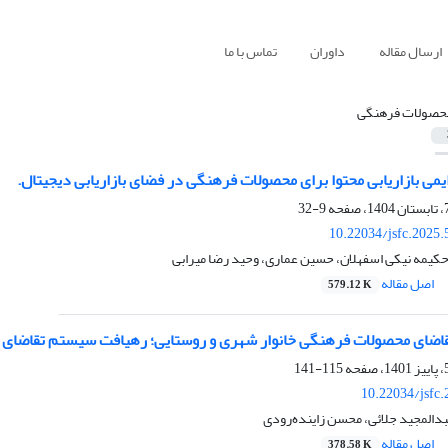
ارسال مقاله
داوران
تماس با ما
حصولات فرهنگی
ایمی بازاریابی محتوا برای محصولات فرهنگی در فضای بازاریابی دیجیتال.
9-32
10.22034/jsfc.2025
کیمه نیکی اسفهلان، حسین عماری، وحید رضا میرابی
اصل مقاله
579.12 K
ضای محصولات فرهنگی خانوار شهری و روستایی؛ رهیافت سیستم تقاضای تقریب
115-141
10.22034/jsfc
بدالمجید جلائی، محسن زاینده‌رودی
اصل مقاله
378.58 K