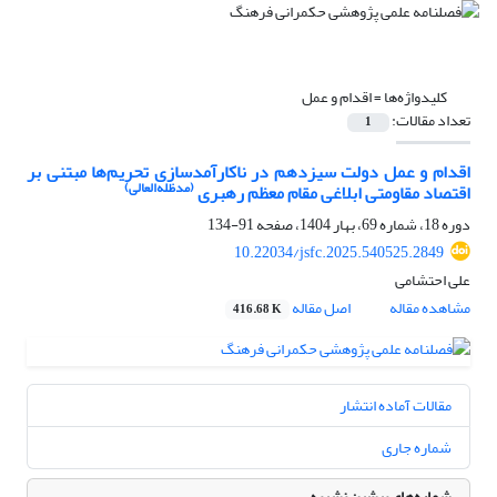
کلیدواژه‌ها =
اقدام و عمل
تعداد مقالات:
1
اقدام و عمل دولت سیزدهم در ناکارآمدسازی تحریم‌ها مبتنی بر
(مدظله‌العالی)
اقتصاد مقاومتی ابلاغی مقام معظم رهبری
دوره 18، شماره 69، بهار 1404، صفحه
91-134
10.22034/jsfc.2025.540525.2849
علی احتشامی
مشاهده مقاله
اصل مقاله
416.68 K
مقالات آماده انتشار
شماره جاری
شماره‌های پیشین نشریه