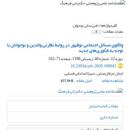
کلیدواژه‌ها =
فرزندان نوجوان
تعداد مقالات:
1
واکاوی مسائل اجتماعی نوظهور در روابط نظارتی والدین و نوجوانان با
توجه به فنّاوری‌های جدید
دوره 12، شماره 48، زمستان 1398، صفحه
71-102
10.22034/jsfc.2020.100945
ایمان عرفان‌منش، سهیلا صادقی فسایی
مشاهده مقاله
اصل مقاله
657.94 K
مقالات آماده انتشار
شماره جاری
شماره‌های پیشین نشریه