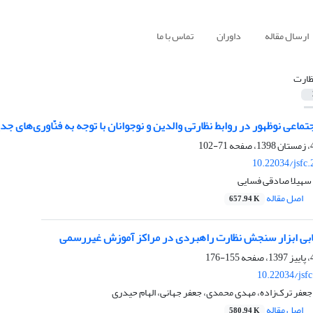
ارسال مقاله
داوران
تماس با ما
ظارت
ماعی نوظهور در روابط نظارتی والدین و نوجوانان با توجه به فنّاوری‌های جد
71-102
10.22034/jsfc
 سهیلا صادقی فسایی
اصل مقاله
657.94 K
یابی ابزار سنجش نظارت راهبردی در مراکز آموزش غیررسمی
155-176
10.22034/jsf
جعفر ترک‌زاده، مهدی محمدی، جعفر جهانی، الهام حیدری
اصل مقاله
580.94 K