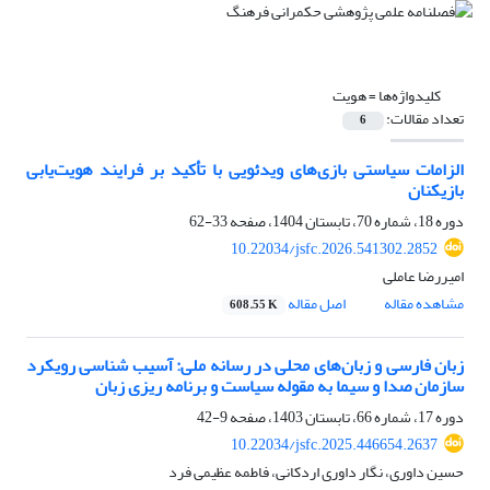
کلیدواژه‌ها =
هویت
تعداد مقالات:
6
الزامات سیاستی بازی‌های ویدئویی با تأکید بر فرایند هویت‌یابی
بازیکنان
دوره 18، شماره 70، تابستان 1404، صفحه
33-62
10.22034/jsfc.2026.541302.2852
امیررضا عاملی
مشاهده مقاله
اصل مقاله
608.55 K
زبان فارسی و زبان‌های محلی در رسانه ملی: آسیب شناسی رویکرد
سازمان صدا و سیما به مقوله سیاست و برنامه ریزی زبان
دوره 17، شماره 66، تابستان 1403، صفحه
9-42
10.22034/jsfc.2025.446654.2637
حسین داوری، نگار داوری اردکانی، فاطمه عظیمی فرد