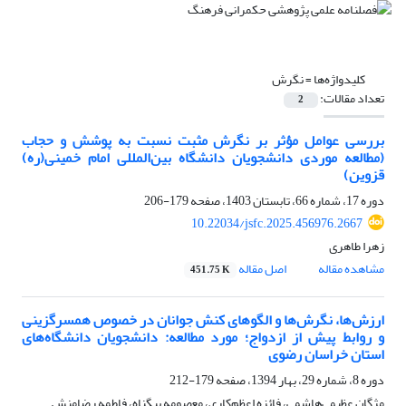
کلیدواژه‌ها =
نگرش
تعداد مقالات:
2
بررسی عوامل مؤثر بر نگرش مثبت نسبت به پوشش و حجاب
(مطالعه موردی دانشجویان دانشگاه بین‌المللی امام خمینی(ره)
قزوین)
دوره 17، شماره 66، تابستان 1403، صفحه
179-206
10.22034/jsfc.2025.456976.2667
زهرا طاهری
مشاهده مقاله
اصل مقاله
451.75 K
ارزش‌ها، نگرش‌ها و الگوهای کنش جوانان در خصوص همسرگزینی
و روابط پیش از ازدواج؛ مورد مطالعه: دانشجویان دانشگاه‌های
استان خراسان رضوی
دوره 8، شماره 29، بهار 1394، صفحه
179-212
مژگان عظیمی‌هاشمی، فائزه اعظم‌کاری، معصومه بیگناه، فاطمه رضامنش