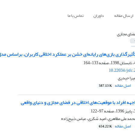
ارسال مقاله
داوران
تماس با ما
ضای مجازی
یرگذاری بازی‌های رایانه‌ای خشن بر عملکرد اخلاقی کاربران، براساس مدل
133-164
10.22034/jsfc
یرا حیدری
اصل مقاله
587.13 K
جهه افراد با موقعیت‌های اخلاقی در فضای مجازی و دنیای واقعی
97-122
مدعلی مظاهری، امید شکری، عباس ذبیح‌زاده
اصل مقاله
654.22 K