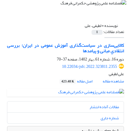
نویسنده =
لطیفی، علی
تعداد مقالات:
1
کالایی‌سازی در سیاست‌گذاری آموزش عمومی در ایران؛ بررسی
انتقادیِ مبانی و پیامدها
دوره 16، شماره 61، بهار 1402، صفحه
37-70
10.22034/jsfc.2022.323811.2355
علی لطیفی
مشاهده مقاله
اصل مقاله
423.48 K
مقالات آماده انتشار
شماره جاری
شماره‌های پیشین نشریه