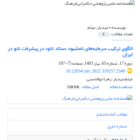
نویسنده =
مهدیار، میثم
تعداد مقالات:
1
الگوی ترکیب سرمایه‌های نامشهود «ستاد نانو» در پیشرفت نانو در
ایران
دوره 17، شماره 65، بهار 1403، صفحه
75-107
10.22034/jsfc.2022.319257.2340
میثم مهدیار، زهرا ابوالحسنی
مشاهده مقاله
اصل مقاله
520.9 K
مقالات آماده انتشار
شماره جاری
شماره‌های پیشین نشریه